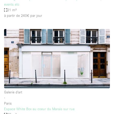
events etc
21 m²
à partir de 240€
par jour
Galerie d'art
∙
Paris
Espace White Box au coeur du Marais sur rue