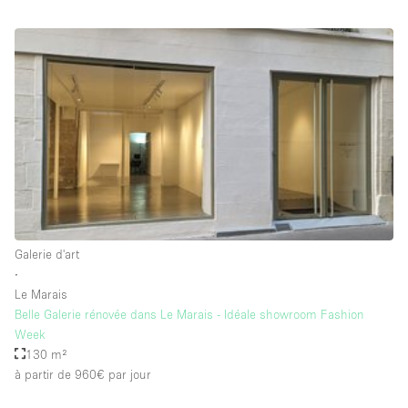
Salle de Bain
Smoking Area
Soundproof
Style Haussmannien
Style Industriel
Sur Rue
Surface Habitable
Système de sécurité
Galerie d'art
Terrace
∙
Le Marais
Toilettes
Belle Galerie rénovée dans Le Marais - Idéale showroom Fashion
Water Access
Week
130 m²
Éclairage
à partir de 960€
par jour
Électricité