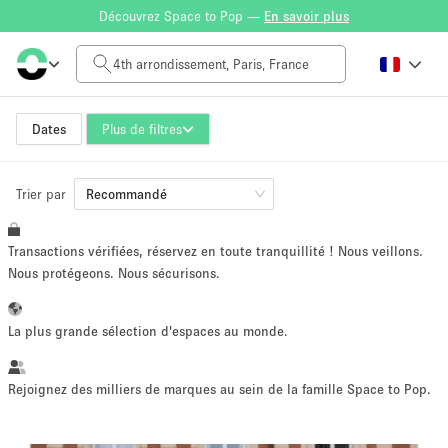
Découvrez Space to Pop —
En savoir plus
Tarif à la journée
0€
5.000€+
Dates
Plus de filtres
Trier par
Taille de l'espace
Recommandé
Transactions vérifiées, réservez en toute tranquillité ! Nous veillons.
10 m²
500+ m²
Nous protégeons. Nous sécurisons.
~ 13 personnes
~ 650 personnes
La plus grande sélection d'espaces au monde.
Type de projet
Rejoignez des milliers de marques au sein de la famille Space to Pop.
Vente au