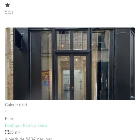
5
(
3
)
Galerie d'art
∙
Paris
Boutique Pop up store
65 m²
à partir de 540€
par jour