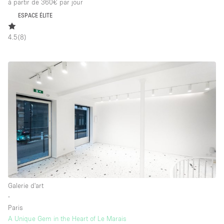
à partir de 360€
par jour
ESPACE ÉLITE
4.5
(
8
)
Galerie d'art
∙
Paris
A Unique Gem in the Heart of Le Marais