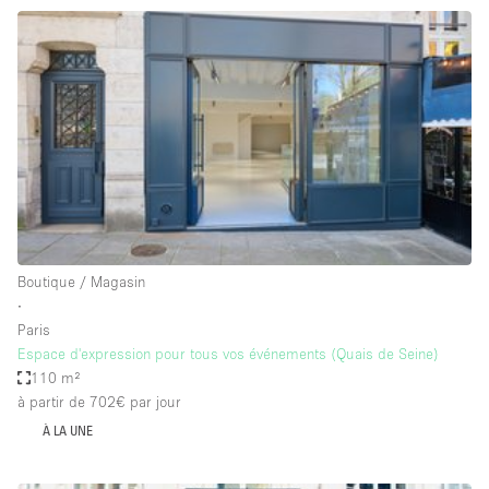
Maison / Villa / Hôtel Particulier
Restaurant / Bar / Café
Rooftop
Salle
Salle de Conférence
Salle de Réunion
Salon / Festival
Salon Beauté / Coiffure
Boutique / Magasin
Studio Photo / Tournage
∙
Paris
Étal de Marché
Espace d'expression pour tous vos événements (Quais de Seine)
110 m²
à partir de 702€
par jour
Caractéristiques de l'espace
À LA UNE
Accès aux handicapés