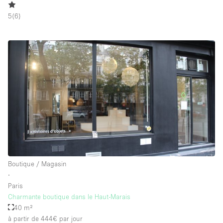
5
(
6
)
Boutique / Magasin
∙
Paris
Charmante boutique dans le Haut-Marais
40 m²
à partir de 444€
par jour