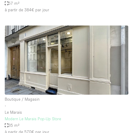
57 m²
à partir de 384€
par jour
Boutique / Magasin
∙
Le Marais
Modern Le Marais Pop-Up Store
35 m²
à partir de 570€
par jour