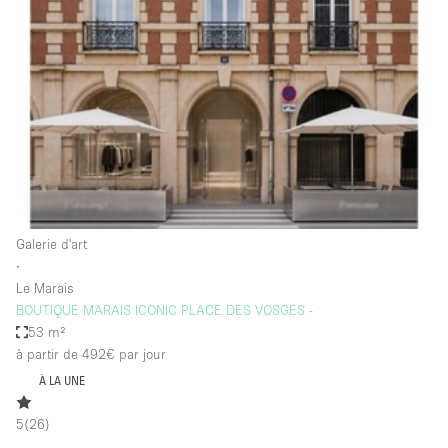
Showroom
Événement
Art
Alimentation
détail
Séance de
Local
Conférence
Réunion
Bureaux
photo
Commercial
Partagé
Type de l'espace
Galerie d'art
∙
Appartement / Loft
Le Marais
BOUTIQUE MARAIS ICONIC PLACE DES VOSGES -
Atelier
53 m²
Autre
à partir de 492€
par jour
Bateau
À LA UNE
Boutique / Magasin
5
(
26
)