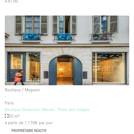
4.67
(
8
)
Boutique / Magasin
∙
Paris
Boutique Showroom Marais - Place des Vosges
50 m²
à partir de 1.176€
par jour
PROPRIÉTAIRE RÉACTIF