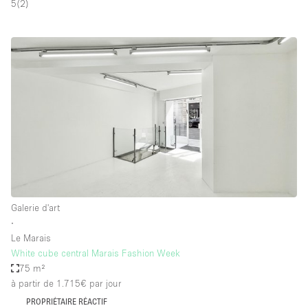
5
(
2
)
Galerie d'art
∙
Le Marais
White cube central Marais Fashion Week
75 m²
à partir de 1.715€
par jour
PROPRIÉTAIRE RÉACTIF