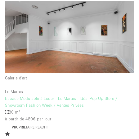
Galerie d'art
∙
Le Marais
Espace Modulable à Louer - Le Marais - Idéal Pop-Up Store /
Showroom Fashion Week / Ventes Privées
80 m²
à partir de 480€
par jour
PROPRIÉTAIRE RÉACTIF