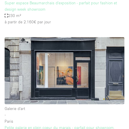
Super espace Beaumarchais d'exposition - parfait pour fashion et
design week showroom
230 m²
à partir de 2.160€
par jour
Galerie d'art
∙
Paris
Petite galerie en plein coeur du marais - parfait pour showroom,