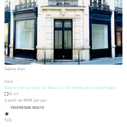
Air conditionné
Animals Friendly
Ascenseur
Bar
Cabines d'essayage
Chauffage
Comptoir
Galerie d'art
Concierge
∙
Paris
Cuisine
Galerie d'art au coeur du Marais, à 150 mètres du musée Picasso.
De plain-pied
65 m²
à partir de 468€
par jour
Entrée Large
PROPRIÉTAIRE RÉACTIF
Espace Avec Vue
5
(
2
)
Espace Brut