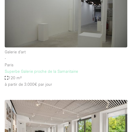
Galerie d'art
∙
Paris
Superbe Galerie proche de la Samaritaine
120 m²
à partir de 3.000€
par jour