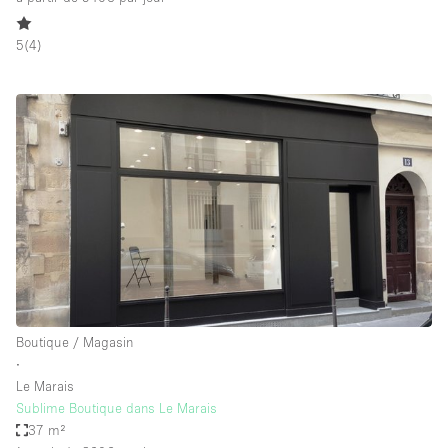
5
(
4
)
Boutique / Magasin
∙
Le Marais
Sublime Boutique dans Le Marais
37 m²