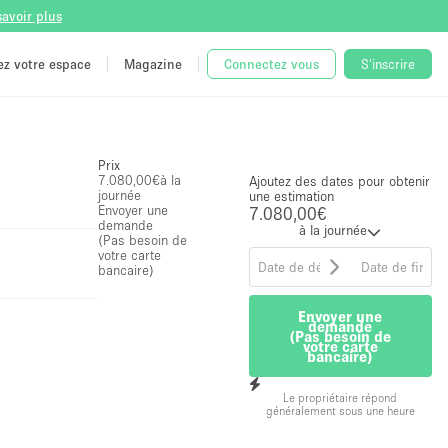
savoir plus
tez votre espace
Magazine
Connectez vous
S'inscrire
Prix
7.080,00€
à la
Ajoutez des dates pour obtenir
journée
une estimation
Envoyer une
7.080,00€
demande
à la journée
(Pas besoin de
votre carte
bancaire)
Envoyer une
demande
(Pas besoin de
votre carte
bancaire)
Le propriétaire répond
généralement sous une heure