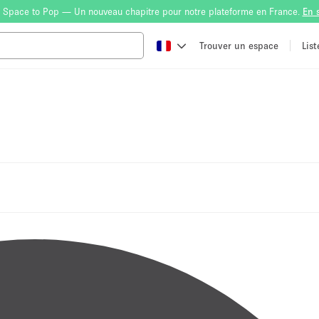
 Space to Pop — Un nouveau chapitre pour notre plateforme en France.
En 
Trouver un espace
Lis