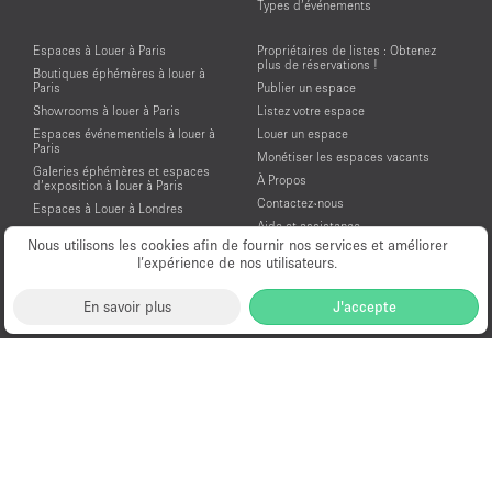
Types d’événements
Espaces à Louer à Paris
Propriétaires de listes : Obtenez
plus de réservations !
Boutiques éphémères à louer à
Paris
Publier un espace
Showrooms à louer à Paris
Listez votre espace
Espaces événementiels à louer à
Louer un espace
Paris
Monétiser les espaces vacants
Galeries éphémères et espaces
À Propos
d’exposition à louer à Paris
Contactez-nous
Espaces à Louer à Londres
Aide et assistance
Espaces à Louer à New York
Nous utilisons les cookies afin de fournir nos services et améliorer
Conditions générales d'utilisation
Espaces à Louer à San Francisco
l’expérience de nos utilisateurs.
Mentions légales
Espaces à Louer à Los Angeles
Politique de confidentialité
Espaces à Louer à Amsterdam
En savoir plus
J'accepte
Espaces à Louer à Dubai
Location Showroom Fashion Week
Showrooms à louer pour la Fashion
Week de Paris