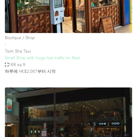
Bathroom
Car Display
Concierge
Boutique / Shop
Counters
∙
Daylight
Tsim Sha Tsui
Small Shop with huge foot traffic for Rent
Electricity
168 sq ft
Elevator
하루에 HK$2,067
부터 시작
Fitting Rooms
Furniture
Garden
Garment Rack
Ground Floor
Handicap Accessible