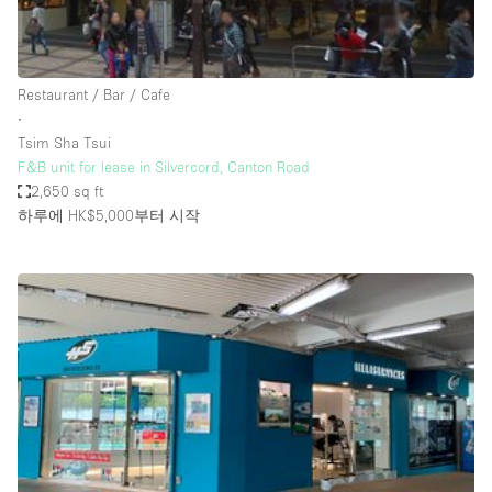
Haussmann Style
Heating
Restaurant / Bar / Cafe
Industrial
∙
Internet
Tsim Sha Tsui
F&B unit for lease in Silvercord, Canton Road
Kitchen
2,650 sq ft
하루에 HK$5,000
부터 시작
Large Door Entrance
Lighting
Liquor Licence
Living Space
Multiple Rooms
Office Equipment
Private Parking
Raw