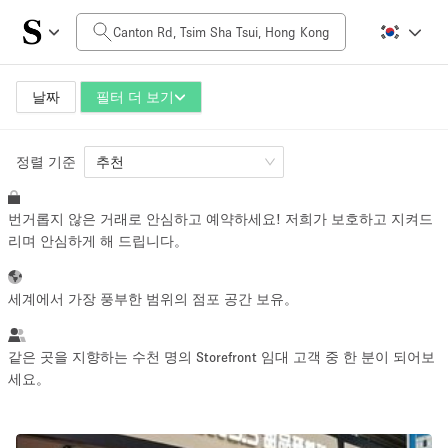
일일 비용
HK$0
HK$50,000+
날짜
필터 더 보기
정렬 기준
공간 크기
추천
번거롭지 않은 거래로 안심하고 예약하세요! 저희가 보호하고 지켜드
100 sq ft
5000+ sq ft
리며 안심하게 해 드립니다。
~ 13 명
~ 650 명
세계에서 가장 풍부한 범위의 점포 공간 보유。
프로젝트 유형
같은 곳을 지향하는 수천 명의 Storefront 임대 고객 중 한 분이 되어보
세요。
Retail
Showroom
Event
Art
Food