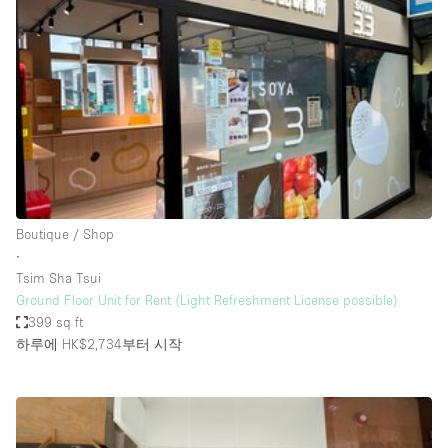
Photo
Conference
Meeting
Office
Shop Share
Shooting
공간 유형
Advertisement Space
Boutique / Shop
Apartment / Loft
∙
Tsim Sha Tsui
Art Gallery
Ground Floor Unit for Rent (Light Refreshment License possible)
Atelier / Workshop Studio
399 sq ft
하루에 HK$2,734
부터 시작
Boat
Booth / Kiosk / Stand
Boutique / Shop