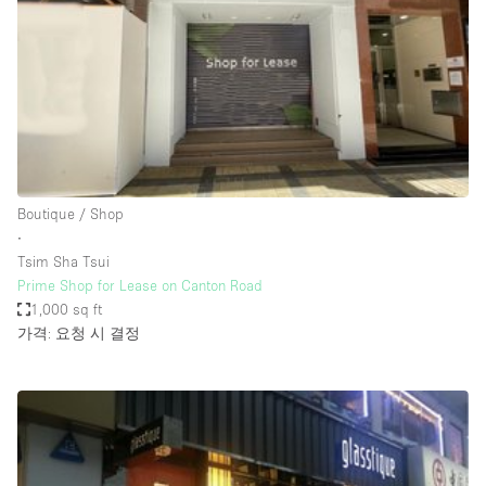
Conference Room
Container
Creative Space
Event Space
Fair / Festival
Hall
Boutique / Shop
Lobby Space
∙
Tsim Sha Tsui
Mall Shop
Prime Shop for Lease on Canton Road
Mansion / House
1,000 sq ft
가격: 요청 시 결정
Meeting Space
Office Space
Other
Photo / Filming Studio