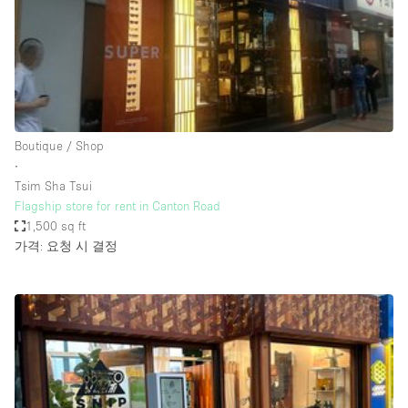
Restaurant / Bar / Cafe
Rooftop
Salon
Shop Share
Stall / Market Stall
Boutique / Shop
Truck
∙
Tsim Sha Tsui
Unique Space
Flagship store for rent in Canton Road
1,500 sq ft
Warehouse
가격: 요청 시 결정
공간 기능
Air Conditioning
Animals Friendly
Bar