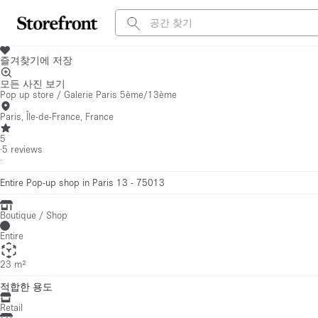
즐겨찾기에 저장
모든 사진 보기
Pop up store / Galerie Paris 5ème/13ème
Paris, Île-de-France, France
5
·
5
reviews
·
Entire Pop-up shop in Paris 13 - 75013
Boutique / Shop
Entire
23 m²
적합한 용도
Retail