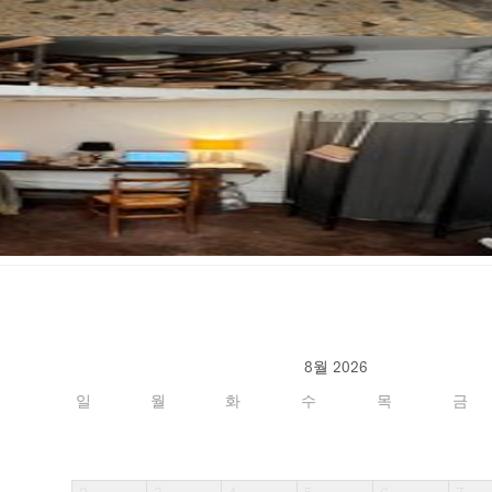
8월 2026
일
월
화
수
목
금