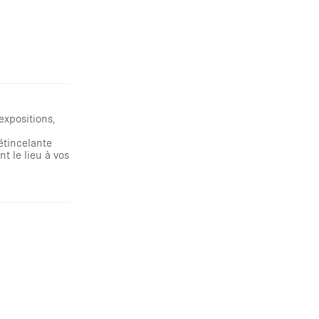
expositions,
étincelante
t le lieu à vos