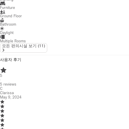
Furniture
Ground Floor
Bathroom
Daylight
Multiple Rooms
모든 편의시설 보기
(
11
)
사용자 후기
5
·
5
reviews
C
Clarissa
May 9, 2024