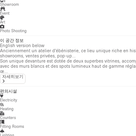
Showroom
Event
Art
Photo Shooting
이 공간 정보
English version below
Anciennement un atelier d'ébénisterie, ce lieu unique riche en his
showrooms, ventes privées, pop-up...
Son unique devanture est dotée de deux superbes vitrines, accomp
avec des murs blancs et des spots lumineux haut de gamme réglables
œ...
자세히보기
편의시설
Electricity
Heating
Counters
Fitting Rooms
Lighting