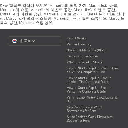
다음 항목도 검색해 보세요:
Marseille의 팝업 가게
,
Marseille의 쇼룸
,
Marseille의 쇼룸
,
Marseille의 이벤트 공간
,
Marseille의 이벤트 공간
,
Marseille의 이벤트 공간
,
Marseille의 아트 갤러리
,
Marseille의 아트 갤러
리
,
Marseille의 팝업 레스토랑
,
Marseille 사진 / 촬영 스튜디오
,
Marseille
회의 공간
,
Marseille 쇼핑 공유
Choose
How It Works
한국어
a
Partner Directory
Language
Storefront Magazine (Blog)
Guides and resources
What is a Pop-Up Shop?
How to Start a Pop-Up Shop in New
York: The Complete Guide
How to Start a Pop-Up Shop in
London: The Complete Guide
How to Start a Pop-Up Shop in
Paris: The Complete Guide
Paris Fashion Week Showrooms for
Rent
New York Fashion Week
Showrooms for Rent
Milan Fashion Week Showroom
Spaces for Rent