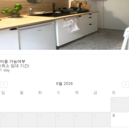
이용 가능여부
(최소 임대 기간)
1 day
8월 2026
일
월
화
수
목
금
토
1
2
3
4
5
6
7
8