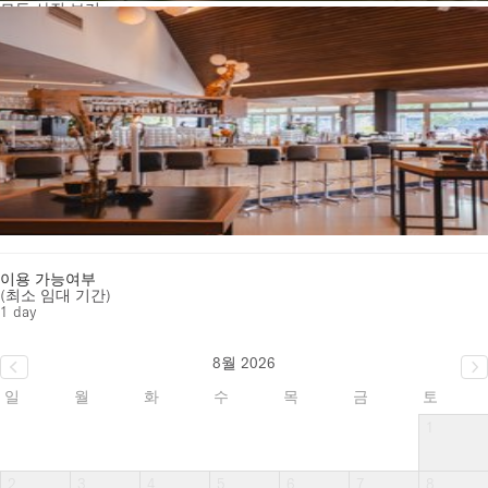
모든 사진 보기
이용 가능여부
(최소 임대 기간)
1 day
8월 2026
일
월
화
수
목
금
토
1
2
3
4
5
6
7
8