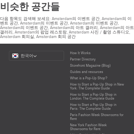
비슷한 공간들
다음 항목도 검색해 보세요:
Amsterdam의 이벤트 공간
,
Amsterdam의 이
벤트 공간
,
Amsterdam의 이벤트 공간
,
Amsterdam의 이벤트 공간
,
Amsterdam의 이벤트 공간
,
Amsterdam의 아트 갤러리
,
Amsterdam의 아트
갤러리
,
Amsterdam의 팝업 레스토랑
,
Amsterdam 사진 / 촬영 스튜디오
,
Amsterdam 회의실
,
Amsterdam 회의 공간
Choose
How It Works
한국어
a
Partner Directory
Language
Storefront Magazine (Blog)
Guides and resources
What is a Pop-Up Shop?
How to Start a Pop-Up Shop in New
York: The Complete Guide
How to Start a Pop-Up Shop in
London: The Complete Guide
How to Start a Pop-Up Shop in
Paris: The Complete Guide
Paris Fashion Week Showrooms for
Rent
New York Fashion Week
Showrooms for Rent