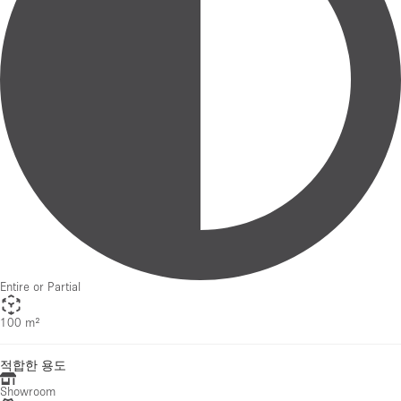
Entire or Partial
100 m²
적합한 용도
Showroom