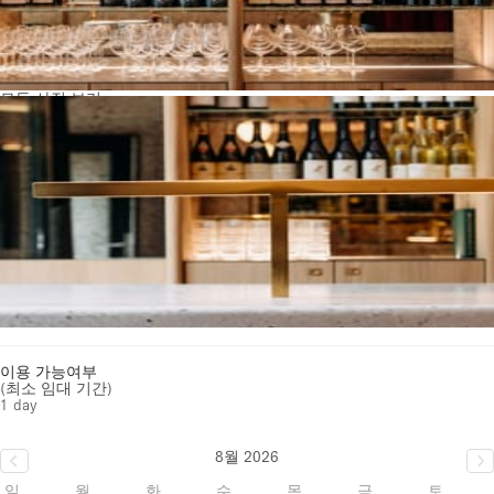
모든 사진 보기
이용 가능여부
(최소 임대 기간)
1 day
8월 2026
일
월
화
수
목
금
토