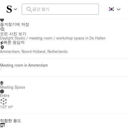
즐겨찾기에 저장
모든 사진 보기
Daylight Studio / meeting room / workshop space in De Hallen
빠른 응답자
Amsterdam, Noord-Holland, Netherlands
Meeting room in Amsterdam
·
Meeting Space
Entire
107 m²
적합한 용도