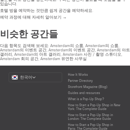
있습니다.
호텔 방을 예약하는 것만큼 쉽게 공간을 예약하세요.
예약 과정에 대해 자세히 알아보기 →
비슷한 공간들
다음 항목도 검색해 보세요:
Amsterdam의 쇼룸
,
Amsterdam의 쇼룸
,
Amsterdam의 이벤트 공간
,
Amsterdam의 이벤트 공간
,
Amsterdam의 아트
갤러리
,
Amsterdam의 아트 갤러리
,
Amsterdam 사진 / 촬영 스튜디오
,
Amsterdam 회의 공간
,
Amsterdam 유연한 사무실
Choose
How It Works
한국어
a
Partner Directory
Language
Storefront Magazine (Blog)
Guides and resources
What is a Pop-Up Shop?
How to Start a Pop-Up Shop in New
York: The Complete Guide
How to Start a Pop-Up Shop in
London: The Complete Guide
How to Start a Pop-Up Shop in
Paris: The Complete Guide