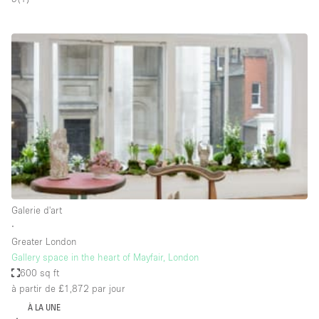
Boutique en Partage
Bureaux
Camion / Fourgon
Commerce
Container
Entrepôt / Espace Stockage / Box
Espace Atypique / Unique
Espace Créatif
Espace Publicitaire
Galerie d'art
Espace Événementiel
∙
Greater London
Galerie d'art
Gallery space in the heart of Mayfair, London
Kiosque / Stand / Corner
600 sq ft
à partir de £1,872
par jour
Lobby / Accueil
À LA UNE