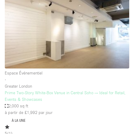
Showroom
Événement
Art
Alimentation
détail
Séance de
Local
Conférence
Réunion
Bureaux
photo
Commercial
Partagé
Type de l'espace
Espace Événementiel
∙
Appartement / Loft
Greater London
Prime Two-Story White-Box Venue in Central Soho — Ideal for Retail,
Atelier
Events & Showcases
Autre
2,000 sq ft
à partir de £1,992
par jour
Bateau
À LA UNE
Boutique / Magasin
5
(
1
)