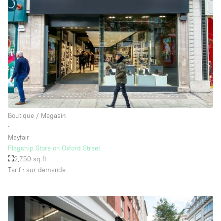
Boutique / Magasin
∙
Mayfair
Flagship Store on Oxford Street
2,750 sq ft
Tarif : sur demande