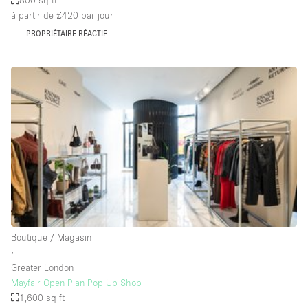
Salle de Bain
à partir de £420
par jour
PROPRIÉTAIRE RÉACTIF
Smoking Area
Soundproof
Style Haussmannien
Style Industriel
Sur Rue
Surface Habitable
Système de sécurité
Terrace
Toilettes
Boutique / Magasin
Water Access
∙
Greater London
Éclairage
Mayfair Open Plan Pop Up Shop
Électricité
1,600 sq ft