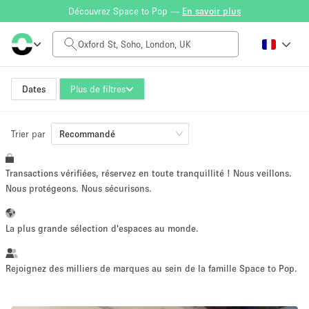
Découvrez Space to Pop —
En savoir plus
Tarif à la journée
£0
£5,000+
Dates
Plus de filtres
Trier par
Taille de l'espace
Recommandé
Transactions vérifiées, réservez en toute tranquillité ! Nous veillons.
100 sq ft
5000+ sq ft
Nous protégeons. Nous sécurisons.
~ 13 personnes
~ 650 personnes
La plus grande sélection d'espaces au monde.
Type de projet
Rejoignez des milliers de marques au sein de la famille Space to Pop.
Vente au