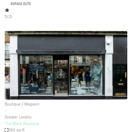
ESPACE ÉLITE
Air conditionné
Animals Friendly
5
(
2
)
Ascenseur
Bar
Cabines d'essayage
Chauffage
Comptoir
Concierge
Cuisine
De plain-pied
Boutique / Magasin
Entrée Large
∙
Espace Avec Vue
Greater London
The Black Boutique
Espace Brut
560 sq ft