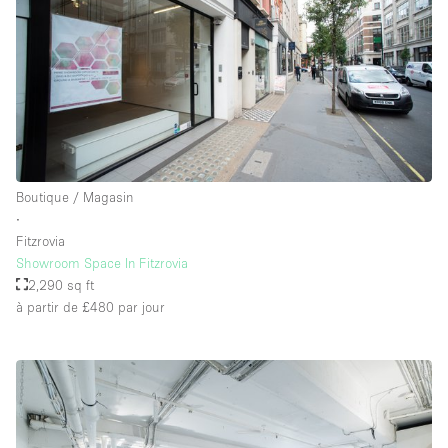
Boutique / Magasin
∙
Fitzrovia
Showroom Space In Fitzrovia
2,290 sq ft
à partir de £480
par jour