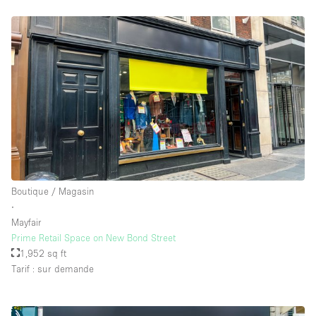
Boutique / Magasin
∙
Mayfair
Prime Retail Space on New Bond Street
1,952 sq ft
Tarif : sur demande