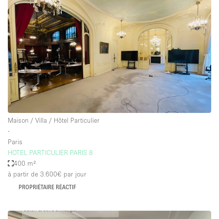
Maison / Villa / Hôtel Particulier
∙
Paris
HOTEL PARTICULIER PARIS 8
400 m²
à partir de 3.600€
par jour
PROPRIÉTAIRE RÉACTIF