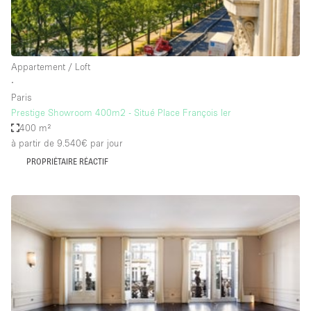
Espace Epuré / Minimaliste
Exposition Véhicules
Internet
Appartement / Loft
∙
Jardin
Paris
Licence Alcool
Prestige Showroom 400m2 - Situé Place François Ier
400 m²
Lumière du Jour
à partir de 9.540€
par jour
Mobilier
PROPRIÉTAIRE RÉACTIF
Parking Privé
Plusieurs Pièces
Portants
Presentoir Vitrine
Rooftop / Terrasse
Réserve