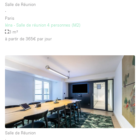
Salle de Réunion
∙
Paris
Iéna - Salle de réunion 4 personnes (M2)
3 m²
à partir de 365€
par jour
Salle de Réunion
∙