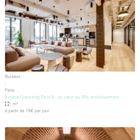
Showroom
Événement
Art
Alimentation
détail
Séance de
Local
Conférence
Réunion
Bureaux
photo
Commercial
Partagé
Type de l'espace
Bureaux
∙
Appartement / Loft
Paris
Espace Coworking Paris 8 - au cœur du VIIIe arrondissement
Atelier
1 m²
Autre
à partir de 18€
par jour
Bateau
Boutique / Magasin