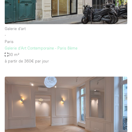
Galerie d'art
∙
Paris
Galerie d'Art Contemporaine - Paris 8ème
30 m²
à partir de 360€
par jour