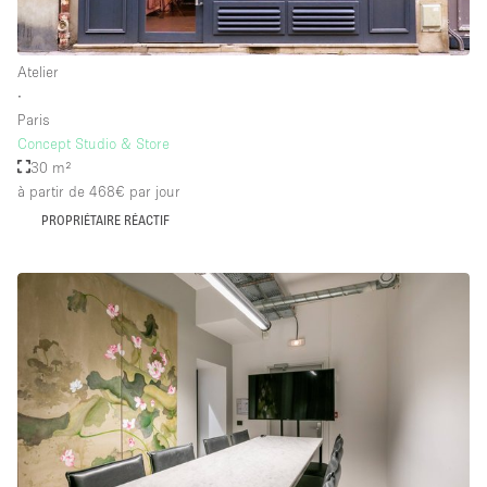
Équipement de bureau
Équipement sonore et vidéo
Atelier
∙
Paris
Étage/accès
Concept Studio & Store
30 m²
Sous-sol
à partir de 468€
par jour
PROPRIÉTAIRE RÉACTIF
Rez-de-chaussée sur cour
Rez-de-chaussée sur rue
Centre commercial
Rooftop
À l'étage
Autre