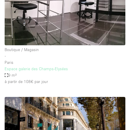
Boutique / Magasin
∙
Paris
Espace galerie des Champs-Elysées
9 m²
à partir de 108€
par jour