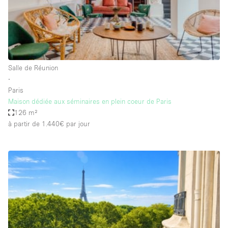
Air conditionné
Animals Friendly
Ascenseur
Bar
Salle de Réunion
∙
Cabines d'essayage
Paris
Chauffage
Maison dédiée aux séminaires en plein coeur de Paris
126 m²
Comptoir
à partir de 1.440€
par jour
Concierge
Cuisine
De plain-pied
Entrée Large
Espace Avec Vue
Espace Brut