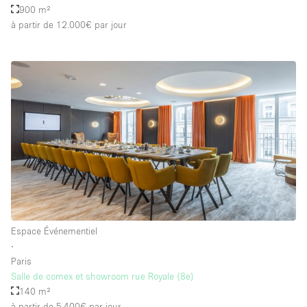
900 m²
à partir de 12.000€
par jour
Espace Événementiel
∙
Paris
Salle de comex et showroom rue Royale (8e)
140 m²
à partir de 5.400€
par jour