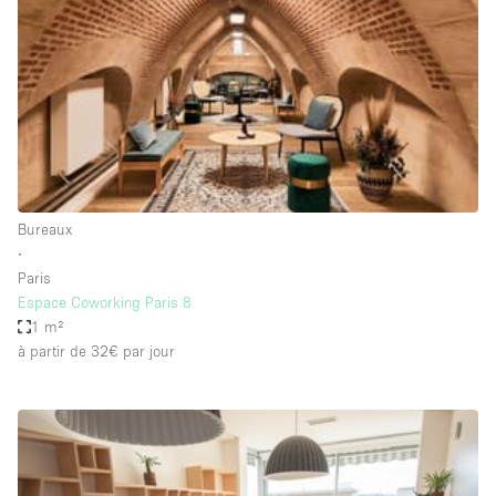
Boutique en Partage
Bureaux
Camion / Fourgon
Commerce
Container
Entrepôt / Espace Stockage / Box
Bureaux
Espace Atypique / Unique
∙
Espace Créatif
Paris
Espace Coworking Paris 8
Espace Publicitaire
1 m²
Espace Événementiel
à partir de 32€
par jour
Galerie d'art
Kiosque / Stand / Corner
Lobby / Accueil