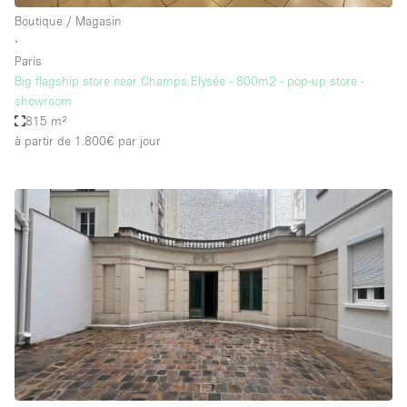
Boutique / Magasin
∙
Paris
Big flagship store near Champs Elysée - 800m2 - pop-up store -
showroom
815 m²
à partir de 1.800€
par jour