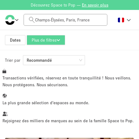
Découvrez Space to Pop —
En savoir plus
Tarif à la journée
0€
5.000€+
Dates
Plus de filtres
Trier par
Taille de l'espace
Recommandé
Transactions vérifiées, réservez en toute tranquillité ! Nous veillons.
10 m²
500+ m²
Nous protégeons. Nous sécurisons.
~ 13 personnes
~ 650 personnes
La plus grande sélection d'espaces au monde.
Type de projet
Rejoignez des milliers de marques au sein de la famille Space to Pop.
Vente au