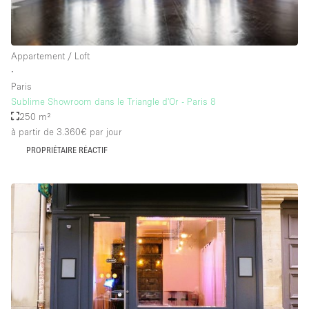
Salle de Bain
Smoking Area
Appartement / Loft
Soundproof
∙
Style Haussmannien
Paris
Sublime Showroom dans le Triangle d'Or - Paris 8
Style Industriel
250 m²
Sur Rue
à partir de 3.360€
par jour
PROPRIÉTAIRE RÉACTIF
Surface Habitable
Système de sécurité
Terrace
Toilettes
Water Access
Éclairage
Électricité