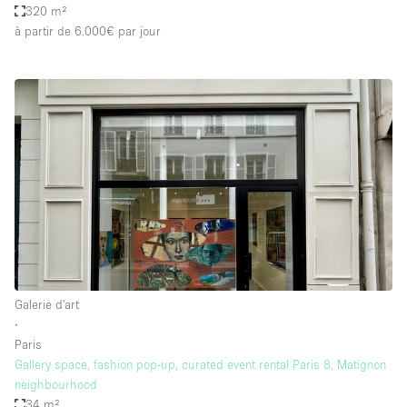
320 m²
à partir de 6.000€
par jour
Galerie d'art
∙
Paris
Gallery space, fashion pop-up, curated event rental Paris 8, Matignon
neighbourhood
34 m²