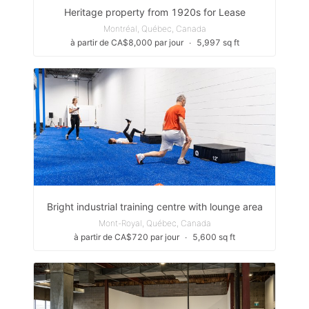
Heritage property from 1920s for Lease
Montréal, Québec, Canada
à partir de CA$8,000 par jour
∙
5,997 sq ft
Bright industrial training centre with lounge area
Mont-Royal, Québec, Canada
à partir de CA$720 par jour
∙
5,600 sq ft