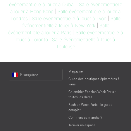
événementielle à louer à Dubai
|
Salle événementielle
à louer à Hong Kong
|
Salle événementielle à louer à
Londres
|
Salle événementielle à louer à Lyon
|
Salle
événementielle à louer à New York
|
Salle
événementielle à louer à Paris
|
Salle événementielle à
louer à Toronto
|
Salle événementielle à louer à
Toulouse
Choose
Magazine
Français
a
Guide des boutiques éphémères à
Language
Paris
Calendrier Fashion Week Paris :
toutes les dates
Fashion Week Paris : le guide
complet
Comment ça marche ?
Trouver un espace