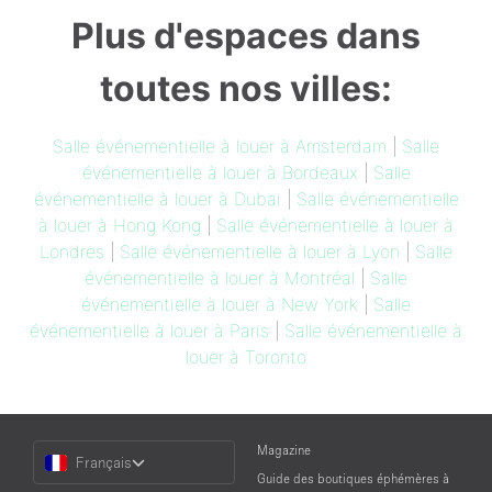
Plus d'espaces dans
toutes nos villes:
Salle événementielle à louer à Amsterdam
|
Salle
événementielle à louer à Bordeaux
|
Salle
événementielle à louer à Dubai
|
Salle événementielle
à louer à Hong Kong
|
Salle événementielle à louer à
Londres
|
Salle événementielle à louer à Lyon
|
Salle
événementielle à louer à Montréal
|
Salle
événementielle à louer à New York
|
Salle
événementielle à louer à Paris
|
Salle événementielle à
louer à Toronto
Choose
Magazine
Français
a
Guide des boutiques éphémères à
Language