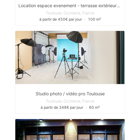
Location espace evenement - terrasse extérieure - cuisine - cave voutée - Centre ville Toulouse Capitole Basilique St Sernin
Toulouse, Occitanie, France
à partir de 450€ par jour
∙
100 m²
Studio photo / vidéo pro Toulouse
Toulouse, Occitanie, France
à partir de 348€ par jour
∙
60 m²