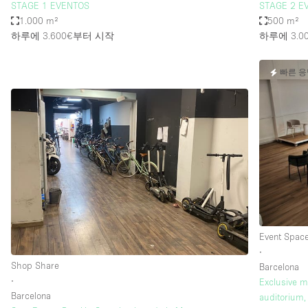
STAGE 1 EVENTOS
STAGE 2 E
1.000 m²
500 m²
하루에 3.600€
부터 시작
하루에 3.0
빠른 
Event Spac
∙
Shop Share
Barcelona
∙
Exclusive m
Barcelona
auditorium,