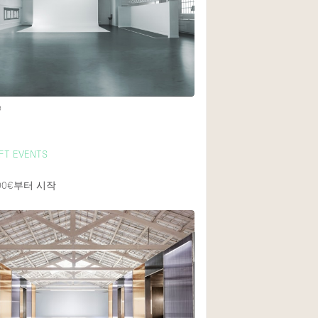
Rooftop
Shop Share
Truck
Warehouse
e
Animals Friendly
OFT EVENTS
Bathroom
2
Concierge
00€
부터 시작
Daylight
Elevator
Furniture
Garment Rack
Handicap Accessib