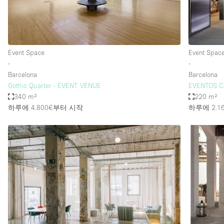
Haussmann Style
Industrial
Kitchen
Event Space
Event Spac
Lighting
∙
∙
Barcelona
Barcelona
Living Space
Gothic Quarter - EVENT VENUE
EVENTOS C
Office Equipment
340 m²
220 m²
하루에 4.800€
부터 시작
하루에 2.1
Raw
Security System
Sound & Video Equipment
Stock Room
Stunning View
Toilets
Whitebox / Minimal