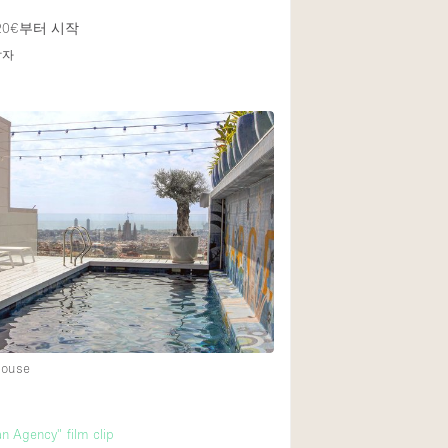
20€
부터 시작
답자
House
an Agency" film clip