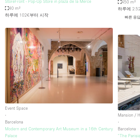
StoreFront - Pop-Up Store in plaza de la Merce
450 m²
40 m²
하루에 2.5
하루에 102€
부터 시작
빠른 응
Event Space
∙
Mansion / 
Barcelona
∙
Modern and Contemporary Art Museum in a 16th Century
Barcelona
Palace
"The Parisi