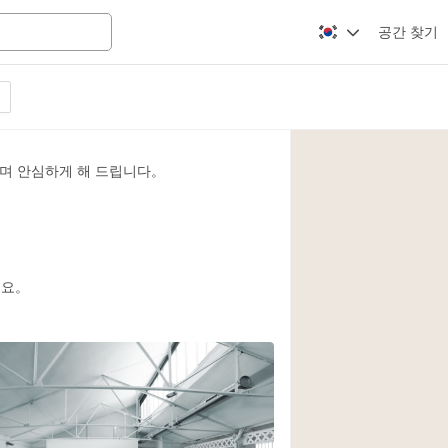
공간 찾기
Apartment / Loft
Atelier / Workshop
며 안심하게 해 드립니다。
Booth / Kiosk / St
Conference Room
Creative Space
Fair / Festival
세요。
Lobby Space
Mansion / House
Office Space
Photo / Filming St