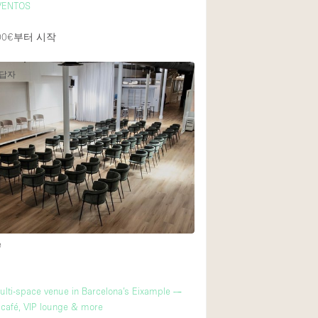
VENTOS
00€
부터 시작
응답자
e
ulti-space venue in Barcelona’s Eixample —
 café, VIP lounge & more