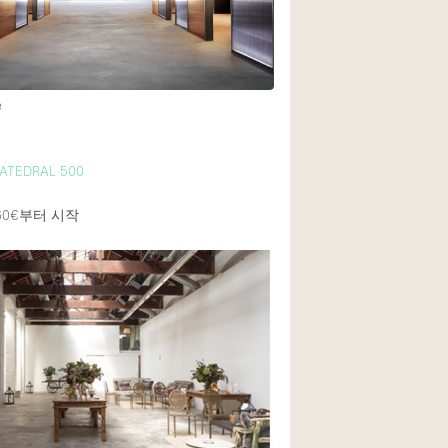
Heating
Internet
Large Door Entran
e
Liquor Licence
Multiple Rooms
ATEDRAL 500
Private Parking
60€
부터 시작
Rooftop / Terrace
Smoking Area
Soundproof
Street Level
Terrace
Water Access
Window Display