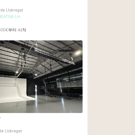
 de Llobregat
REATIVA LH
800€
부터 시작
e
de Llobregat