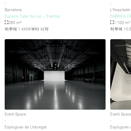
∙
∙
Barcelona
L'Hospitalet
Espacio Taller de Luz – Eventos
FABRICA C
280 m²
1.100 m²
하루에 1.440€
부터 시작
하루에 10.
Event Space
Event Spac
∙
∙
Esplugues de Llobregat
Esplugues 