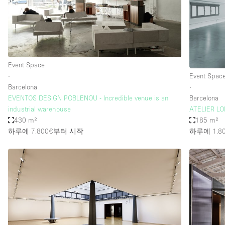
Restaurant / Bar / Cafe
Salon
Stall / Market Stall
Unique Space
Event Space
∙
Event Spac
Barcelona
∙
공간 기능
Air Conditioning
EVENTOS DESIGN POBLENOU - Incredible venue is an
Barcelona
industrial warehouse
ATELIER L
Bar
430 m²
185 m²
Car Display
하루에 7.800€
부터 시작
하루에 1.8
Counters
Electricity
Fitting Rooms
Garden
Ground Floor