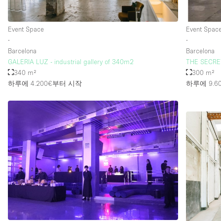
Event Space
Event Spac
층 / 접근성:
지하층
∙
∙
위치한 거리
Barcelona
Barcelona
GALERIA LUZ - industrial gallery of 340m2
THE SECRE
테라스
340 m²
300 m²
하루에 4.200€
부터 시작
하루에 9.6
기타