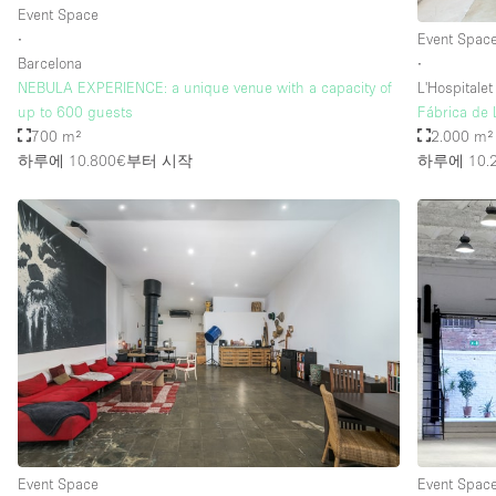
Event Space
∙
Event Spac
Barcelona
∙
NEBULA EXPERIENCE: a unique venue with a capacity of
L'Hospitalet
up to 600 guests
Fábrica de 
700 m²
2.000 m²
하루에 10.800€
부터 시작
하루에 10.
Event Space
Event Spac