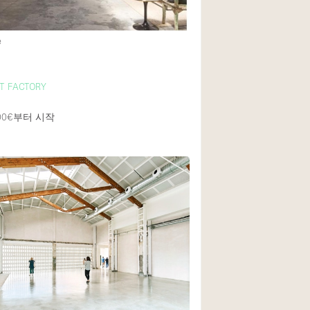
e
1층 앞마당
쇼핑몰
T FACTORY
윗층
00€
부터 시작