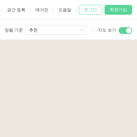
로그인
회원가입
공간 등록
매거진
도움말
정렬 기준
추천
지도 보기
 Studio
and
2
udio