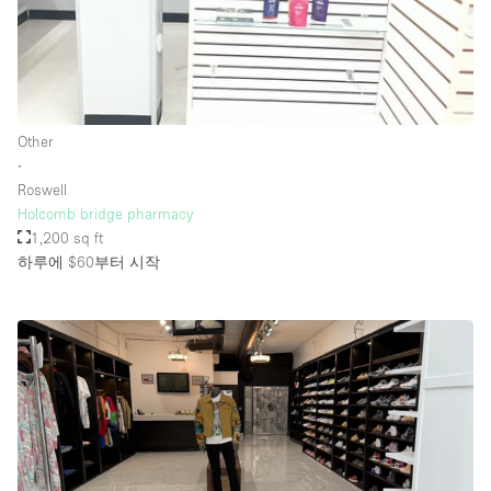
Other
∙
Roswell
Holcomb bridge pharmacy
1,200 sq ft
하루에 $60
부터 시작