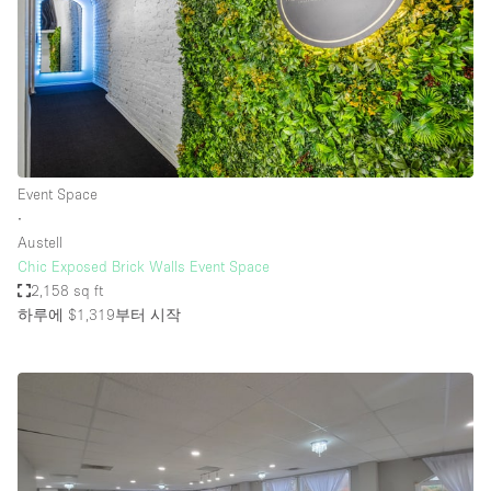
Event Space
∙
Austell
Chic Exposed Brick Walls Event Space
2,158 sq ft
하루에 $1,319
부터 시작