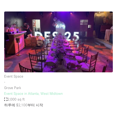
Event Space
∙
Grove Park
Event Space in Atlanta, West Midtown
2,000 sq ft
하루에 $2,100
부터 시작