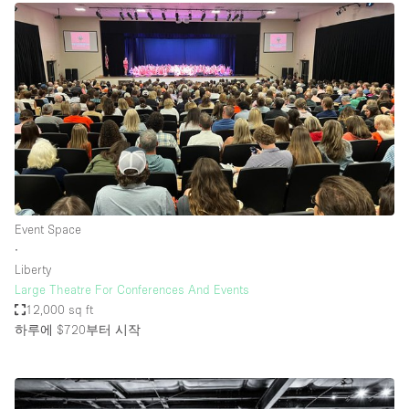
Event Space
∙
Liberty
Large Theatre For Conferences And Events
12,000 sq ft
하루에 $720
부터 시작