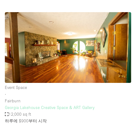
Event Space
∙
Fairburn
Georgia Lakehouse Creative Space & ART Gallery
12,000 sq ft
하루에 $900
부터 시작