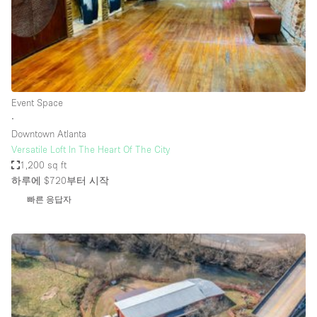
Bathroom
Car Display
Concierge
Counters
Event Space
Daylight
∙
Downtown Atlanta
Electricity
Versatile Loft In The Heart Of The City
Elevator
1,200 sq ft
하루에 $720
부터 시작
Fitting Rooms
빠른 응답자
Furniture
Garden
Garment Rack
Ground Floor
Handicap Accessible