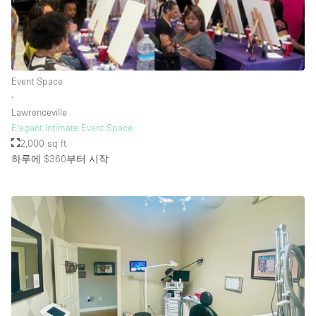
Rooftop / Terrace
Security System
Smoking Area
Event Space
Sound & Video Equipment
∙
Lawrenceville
Soundproof
Elegant Intimate Event Space
Stock Room
2,000 sq ft
하루에 $360
부터 시작
Street Level
Stunning View
Terrace
Toilets
Water Access
Whitebox / Minimal
Window Display