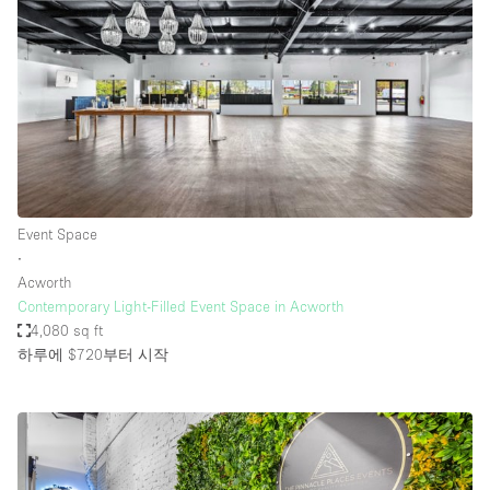
Event Space
∙
Acworth
Contemporary Light-Filled Event Space in Acworth
4,080 sq ft
하루에 $720
부터 시작