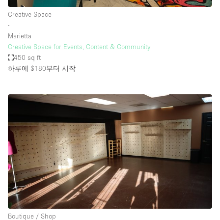
Creative Space
∙
Marietta
Creative Space for Events, Content & Community
450 sq ft
하루에 $180
부터 시작
Boutique / Shop