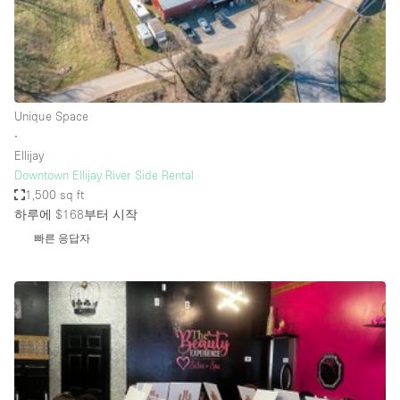
Haussmann Style
Heating
Industrial
Internet
Unique Space
∙
Kitchen
Ellijay
Downtown Ellijay River Side Rental
Large Door Entrance
1,500 sq ft
Lighting
하루에 $168
부터 시작
Liquor Licence
빠른 응답자
Living Space
Multiple Rooms
Office Equipment
Private Parking
Raw