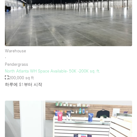
Warehouse
∙
Pendergrass
North Atlanta WH Space Available- 50K -200K sq. ft.
200,000 sq ft
하루에 $1
부터 시작