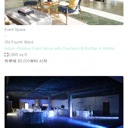
Event Space
∙
Old Fourth Ward
Indoor–Outdoor Event Venue with Courtyard & Rooftop in Atlanta
5,995 sq ft
하루에 $6,000
부터 시작