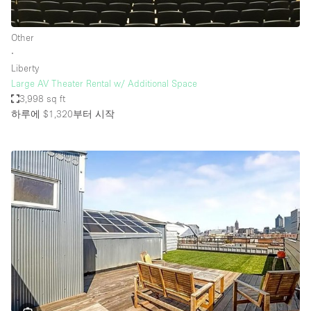
Other
∙
Liberty
Large AV Theater Rental w/ Additional Space
3,998 sq ft
하루에 $1,320
부터 시작