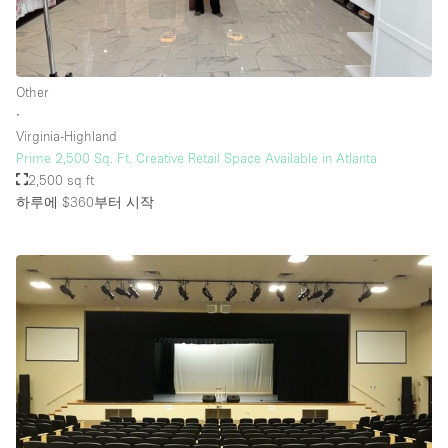
Other
∙
Virginia-Highland
Prime 2,500 Sq. Ft. Creative Retail Space Available in Atlanta
2,500 sq ft
하루에 $360
부터 시작