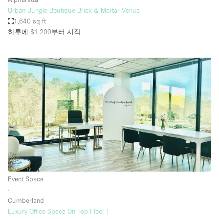
Urban Jungle Boutique Brick & Mortar Venue
1,640 sq ft
하루에 $1,200
부터 시작
Event Space
∙
Cumberland
Luxury Office Space On Top Floor !