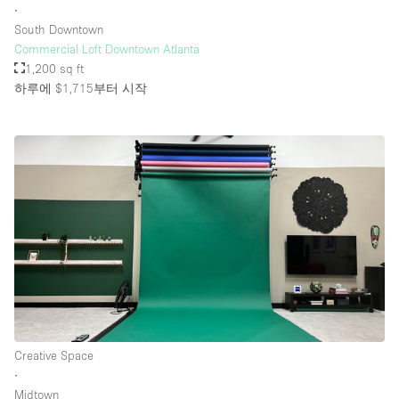
∙
South Downtown
Commercial Loft Downtown Atlanta
1,200 sq ft
하루에 $1,715
부터 시작
Creative Space
∙
Midtown