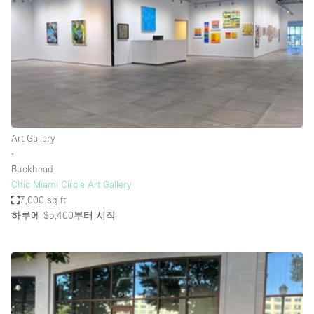
Conference Room
Container
Creative Space
Event Space
Fair / Festival
Hall
Art Gallery
Lobby Space
∙
Buckhead
Mall Shop
Chic Miami Circle Art Gallery
Mansion / House
7,000 sq ft
하루에 $5,400
부터 시작
Meeting Space
Office Space
Other
Photo / Filming Studio