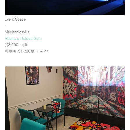
Event Space
∙
Mechanicsville
Atlanta's Hidden Gem
3,000 sq ft
하루에 $1,200
부터 시작