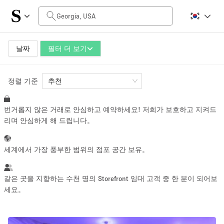
일일 비용
$0
$5,000+
날짜
필터 더 보기
정렬 기준
공간 크기
추천
번거롭지 않은 거래로 안심하고 예약하세요! 저희가 보호하고 지켜드
100 sq ft
5000+ sq ft
리며 안심하게 해 드립니다。
~ 13 명
~ 650 명
세계에서 가장 풍부한 범위의 점포 공간 보유。
프로젝트 유형
같은 곳을 지향하는 수천 명의 Storefront 임대 고객 중 한 분이 되어보
세요。
Retail
Showroom
Event
Art
Food