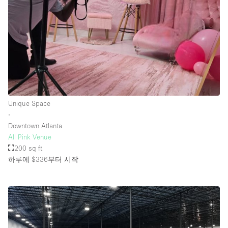
Unique Space
∙
Downtown Atlanta
All Pink Venue
200 sq ft
하루에 $336
부터 시작