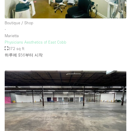
층 / 접근성:
Boutique / Shop
∙
지하층
Marietta
Physicians Aesthetics of East Cobb
1층 앞마당
372 sq ft
위치한 거리
하루에 $56
부터 시작
쇼핑몰
테라스
윗층
기타