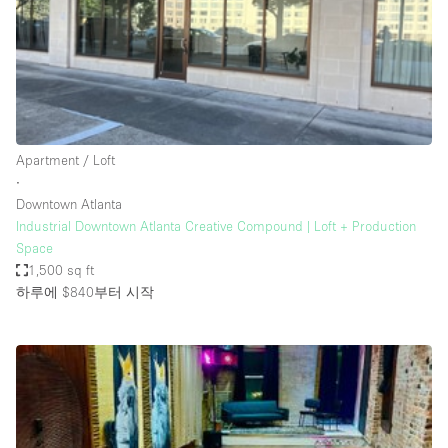
Restaurant / Bar / Cafe
Rooftop
Salon
Shop Share
Stall / Market Stall
Apartment / Loft
Truck
∙
Downtown Atlanta
Unique Space
Industrial Downtown Atlanta Creative Compound | Loft + Production
Space
Warehouse
1,500 sq ft
하루에 $840
부터 시작
공간 기능
Air Conditioning
Animals Friendly
Bar