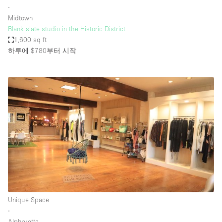
∙
Midtown
Blank slate studio in the Historic District
1,600 sq ft
하루에 $780
부터 시작
Unique Space
∙
Alpharetta