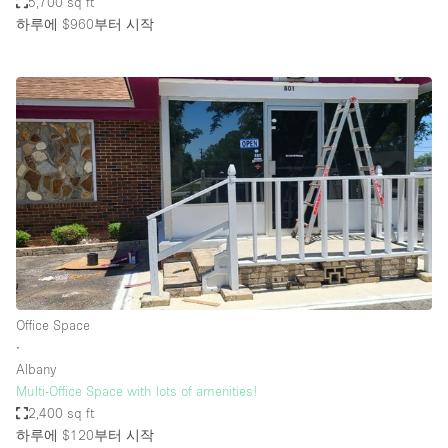
5,700 sq ft
하루에 $960
부터 시작
Office Space
∙
Albany
Multi-Office Space with lots of amenities!
2,400 sq ft
하루에 $120
부터 시작