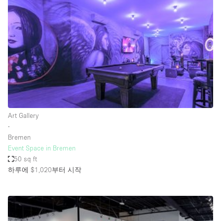
Photo
Conference
Meeting
Office
Shop Share
Shooting
공간 유형
Advertisement Space
Art Gallery
Apartment / Loft
∙
Bremen
Art Gallery
Event Space in Bremen
Atelier / Workshop Studio
50 sq ft
하루에 $1,020
부터 시작
Boat
Booth / Kiosk / Stand
Boutique / Shop