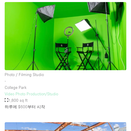
Photo / Filming Studio
∙
College Park
Video Photo Production/Studio
1,800 sq ft
하루에 $600
부터 시작