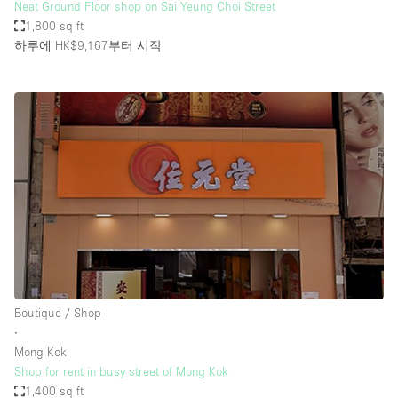
Neat Ground Floor shop on Sai Yeung Choi Street
1,800 sq ft
하루에 HK$9,167
부터 시작
Boutique / Shop
∙
Mong Kok
Shop for rent in busy street of Mong Kok
1,400 sq ft