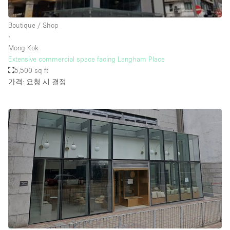
Rooftop / Terrace
Boutique / Shop
Security System
∙
Mong Kok
Smoking Area
Extensive commercial space facing Langham Place
Sound & Video Equipment
5,500 sq ft
가격: 요청 시 결정
Soundproof
Stock Room
Street Level
Stunning View
Terrace
Toilets
Water Access
Whitebox / Minimal
Window Display