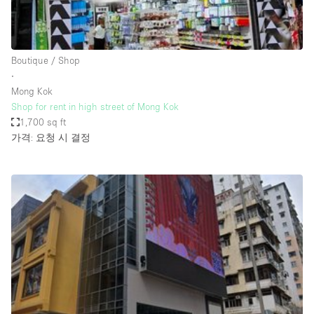
Haussmann Style
Heating
Boutique / Shop
Industrial
∙
Internet
Mong Kok
Shop for rent in high street of Mong Kok
Kitchen
1,700 sq ft
가격: 요청 시 결정
Large Door Entrance
Lighting
Liquor Licence
Living Space
Multiple Rooms
Office Equipment
Private Parking
Raw