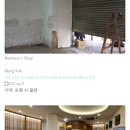
Boutique / Shop
∙
Mong Kok
Top pick for retail in the hustle and bustle Mong Kok
522 sq ft
가격: 요청 시 결정