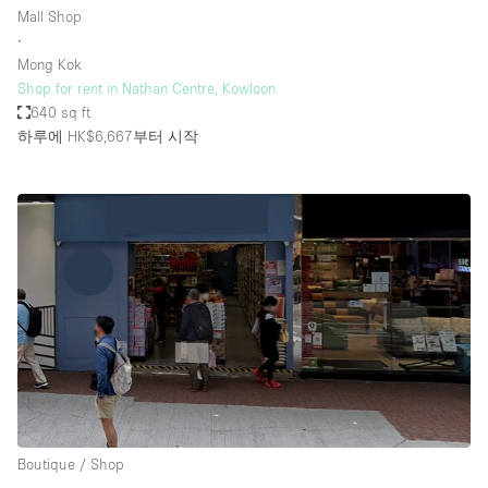
Mall Shop
∙
Mong Kok
Shop for rent in Nathan Centre, Kowloon
640 sq ft
하루에 HK$6,667
부터 시작
Boutique / Shop