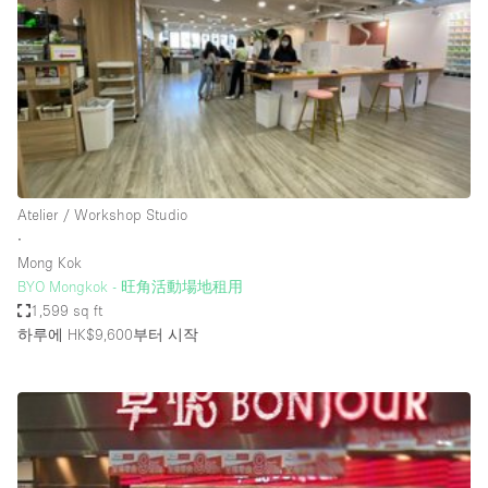
Conference Room
Container
Creative Space
Event Space
Fair / Festival
Hall
Atelier / Workshop Studio
Lobby Space
∙
Mong Kok
Mall Shop
BYO Mongkok - 旺角活動場地租用
Mansion / House
1,599 sq ft
하루에 HK$9,600
부터 시작
Meeting Space
Office Space
Other
Photo / Filming Studio