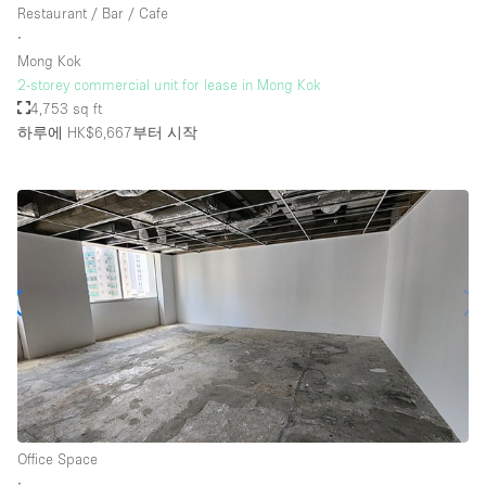
Restaurant / Bar / Cafe
∙
Mong Kok
층 / 접근성:
2-storey commercial unit for lease in Mong Kok
4,753 sq ft
지하층
하루에 HK$6,667
부터 시작
1층 앞마당
위치한 거리
쇼핑몰
테라스
윗층
기타
Office Space
∙