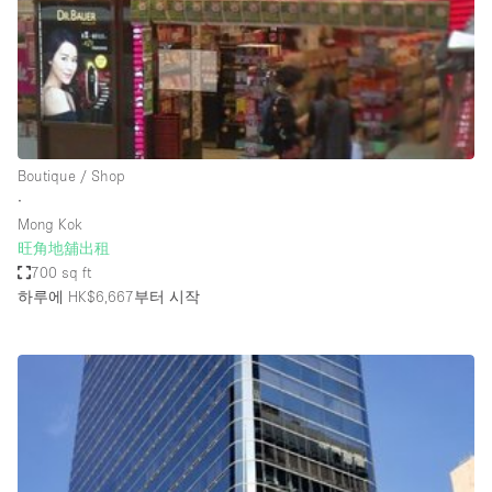
Restaurant / Bar / Cafe
Rooftop
Salon
Shop Share
Stall / Market Stall
Boutique / Shop
Truck
∙
Mong Kok
Unique Space
旺角地舖出租
700 sq ft
Warehouse
하루에 HK$6,667
부터 시작
공간 기능
Air Conditioning
Animals Friendly
Bar