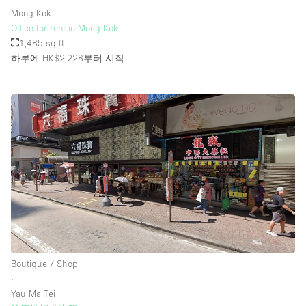
Mong Kok
Office for rent in Mong Kok
1,485 sq ft
하루에 HK$2,228
부터 시작
Boutique / Shop
∙
Yau Ma Tei