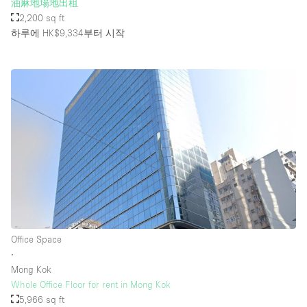
油麻地場地出租
2,200 sq ft
하루에 HK$9,334
부터 시작
Office Space
∙
Mong Kok
Whole Office Floor for rent in Mong Kok
5,966 sq ft