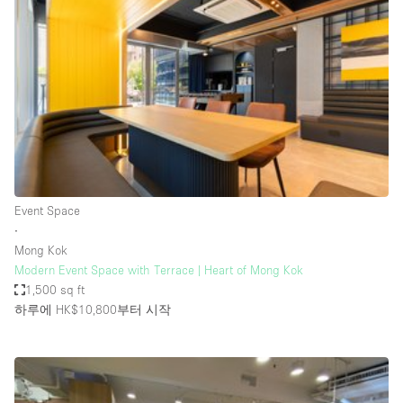
Photo
Conference
Meeting
Office
Shop Share
Shooting
공간 유형
Advertisement Space
Event Space
Apartment / Loft
∙
Mong Kok
Art Gallery
Modern Event Space with Terrace | Heart of Mong Kok
Atelier / Workshop Studio
1,500 sq ft
하루에 HK$10,800
부터 시작
Boat
Booth / Kiosk / Stand
Boutique / Shop