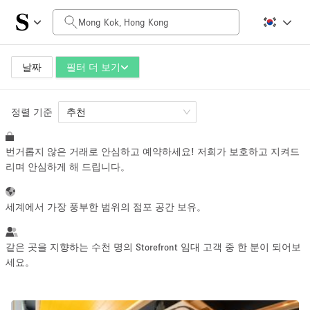
일일 비용
HK$0
HK$50,000+
날짜
필터 더 보기
정렬 기준
공간 크기
추천
번거롭지 않은 거래로 안심하고 예약하세요! 저희가 보호하고 지켜드
100 sq ft
5000+ sq ft
리며 안심하게 해 드립니다。
~ 13 명
~ 650 명
세계에서 가장 풍부한 범위의 점포 공간 보유。
프로젝트 유형
같은 곳을 지향하는 수천 명의 Storefront 임대 고객 중 한 분이 되어보
세요。
Retail
Showroom
Event
Art
Food