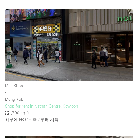
Mall Shop
∙
Mong Kok
Shop for rent in Nathan Centre, Kowloon
1,790 sq ft
하루에 HK$16,667
부터 시작