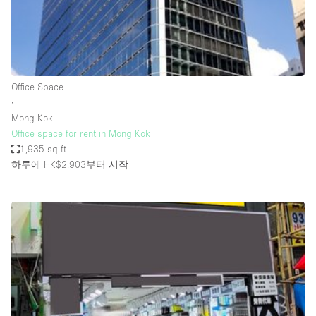
Bathroom
Car Display
Concierge
Office Space
Counters
∙
Daylight
Mong Kok
Office space for rent in Mong Kok
Electricity
1,935 sq ft
Elevator
하루에 HK$2,903
부터 시작
Fitting Rooms
Furniture
Garden
Garment Rack
Ground Floor
Handicap Accessible