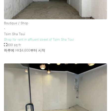
Rooftop / Terrace
Security System
Boutique / Shop
Smoking Area
∙
Sound & Video Equipment
Tsim Sha Tsui
Shop for rent in affluent street of Tsim Sha Tsui
Soundproof
800 sq ft
Stock Room
하루에 HK$4,600
부터 시작
Street Level
Stunning View
Terrace
Toilets
Water Access
Whitebox / Minimal
Window Display