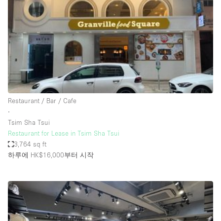
Restaurant / Bar / Cafe
Rooftop
Salon
Shop Share
Stall / Market Stall
Truck
Restaurant / Bar / Cafe
Unique Space
∙
Tsim Sha Tsui
Warehouse
Restaurant for Lease in Tsim Sha Tsui
3,764 sq ft
하루에 HK$16,000
부터 시작
공간 기능
Air Conditioning
Animals Friendly
Bar