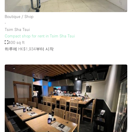
Boutique / Shop
층 / 접근성:
∙
Tsim Sha Tsui
지하층
Compact shop for rent in Tsim Sha Tsui
400 sq ft
1층 앞마당
하루에 HK$1,934
부터 시작
위치한 거리
쇼핑몰
테라스
윗층
기타