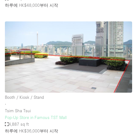
하루에 HK$48,000
부터 시작
Booth / Kiosk / Stand
∙
Tsim Sha Tsui
Pop-Up Store in Famous TST Mall
4,887 sq ft
하루에 HK$36,000
부터 시작