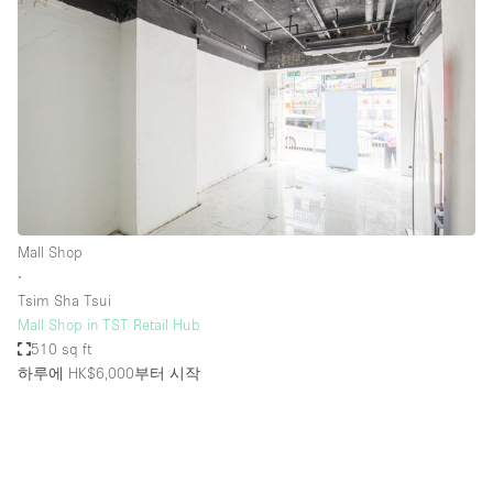
Mall Shop
∙
Tsim Sha Tsui
Mall Shop in TST Retail Hub
510 sq ft
하루에 HK$6,000
부터 시작