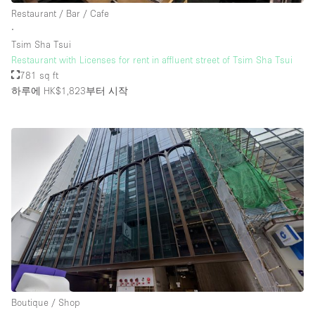
Restaurant / Bar / Cafe
∙
Tsim Sha Tsui
Restaurant with Licenses for rent in affluent street of Tsim Sha Tsui
781 sq ft
하루에 HK$1,823
부터 시작
Boutique / Shop