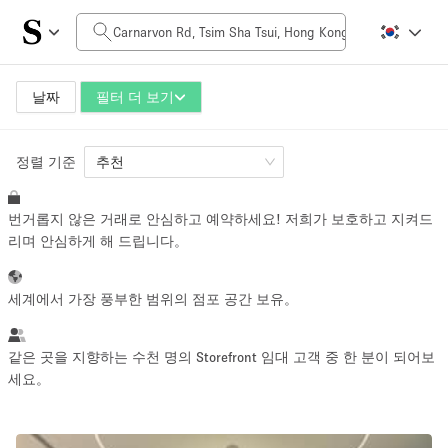
일일 비용
HK$0
HK$50,000+
날짜
필터 더 보기
정렬 기준
공간 크기
추천
번거롭지 않은 거래로 안심하고 예약하세요! 저희가 보호하고 지켜드
100 sq ft
5000+ sq ft
리며 안심하게 해 드립니다。
~ 13 명
~ 650 명
세계에서 가장 풍부한 범위의 점포 공간 보유。
프로젝트 유형
같은 곳을 지향하는 수천 명의 Storefront 임대 고객 중 한 분이 되어보
세요。
Retail
Showroom
Event
Art
Food