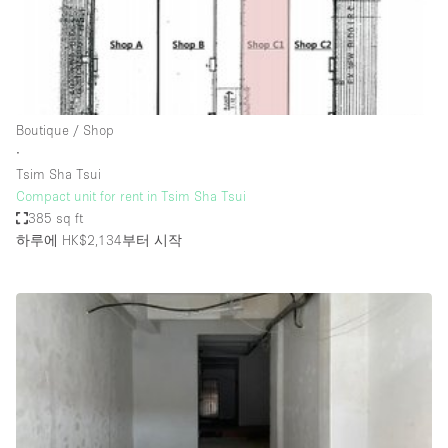
Haussmann Style
Heating
Industrial
Internet
Boutique / Shop
∙
Kitchen
Tsim Sha Tsui
Compact unit for rent in Tsim Sha Tsui
Large Door Entrance
385 sq ft
Lighting
하루에 HK$2,134
부터 시작
Liquor Licence
Living Space
Multiple Rooms
Office Equipment
Private Parking
Raw