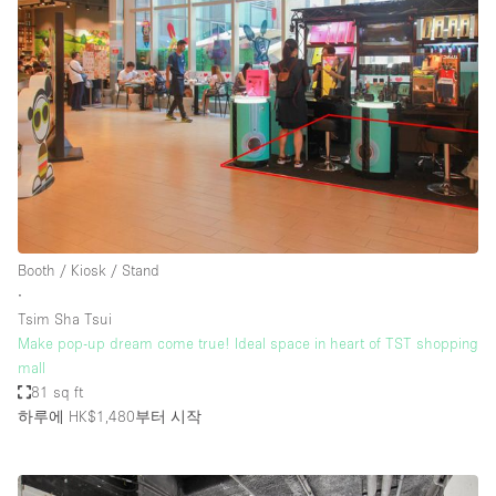
Booth / Kiosk / Stand
∙
Tsim Sha Tsui
Make pop-up dream come true! Ideal space in heart of TST shopping
mall
81 sq ft
하루에 HK$1,480
부터 시작