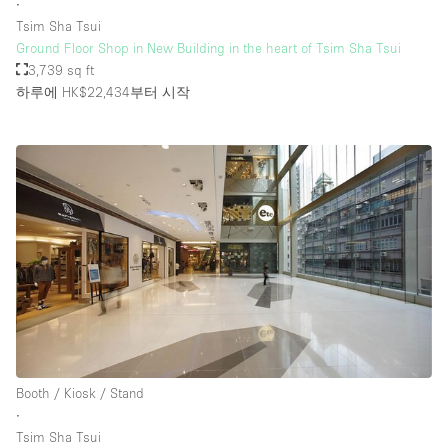
∙
Tsim Sha Tsui
Ground Floor Shop in New Building in the heart of Tsim Sha Tsui
3,739 sq ft
하루에 HK$22,434
부터 시작
Booth / Kiosk / Stand
∙
Tsim Sha Tsui