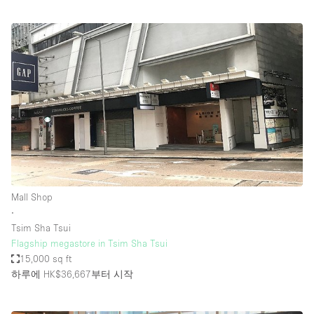
Mall Shop
∙
Tsim Sha Tsui
Flagship megastore in Tsim Sha Tsui
15,000 sq ft
하루에 HK$36,667
부터 시작