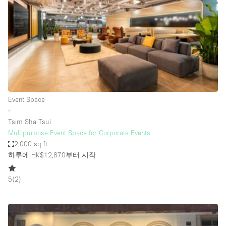
Conference Room
Container
Creative Space
Event Space
Fair / Festival
Hall
Event Space
Lobby Space
∙
Tsim Sha Tsui
Mall Shop
Multipurpose Event Space for Corporate Events
Mansion / House
2,000 sq ft
하루에 HK$12,870
부터 시작
Meeting Space
Office Space
5
(
2
)
Other
Photo / Filming Studio