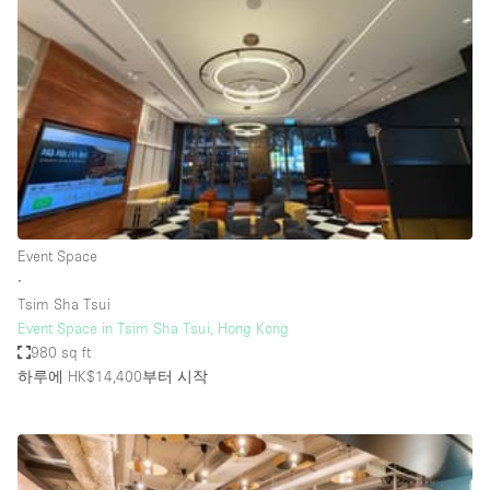
Photo
Conference
Meeting
Office
Shop Share
Shooting
공간 유형
Advertisement Space
Event Space
Apartment / Loft
∙
Tsim Sha Tsui
Art Gallery
Event Space in Tsim Sha Tsui, Hong Kong
Atelier / Workshop Studio
980 sq ft
하루에 HK$14,400
부터 시작
Boat
Booth / Kiosk / Stand
Boutique / Shop