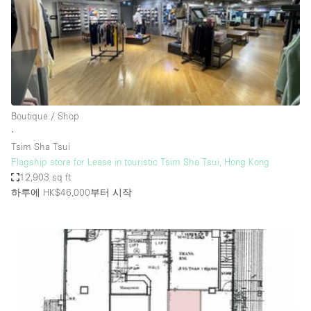
Bathroom
Car Display
Concierge
Counters
Daylight
Boutique / Shop
∙
Electricity
Tsim Sha Tsui
Elevator
Flagship store for Lease in touristic Tsim Sha Tsui, Hong Kong
12,903 sq ft
Fitting Rooms
하루에 HK$46,000
부터 시작
Furniture
Garden
Garment Rack
Ground Floor
Handicap Accessible