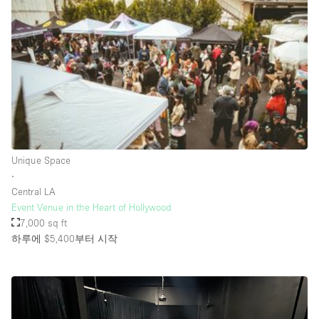
Rooftop / Terrace
Security System
Smoking Area
Sound & Video Equipment
Soundproof
Stock Room
Unique Space
Street Level
∙
Stunning View
Central LA
Event Venue in the Heart of Hollywood
Terrace
7,000 sq ft
Toilets
하루에 $5,400
부터 시작
Water Access
Whitebox / Minimal
Window Display