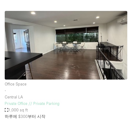
Office Space
∙
Central LA
Private Office // Private Parking
1,000 sq ft
하루에 $300
부터 시작