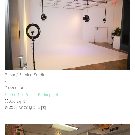
Photo / Filming Studio
∙
Central LA
Studio 1 + Private Parking Lot
600 sq ft
하루에 $870
부터 시작