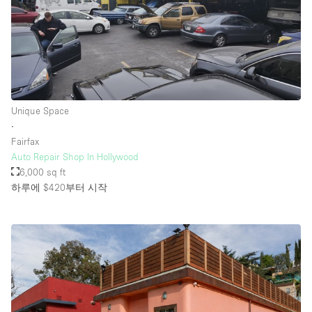
Unique Space
∙
Fairfax
Auto Repair Shop In Hollywood
6,000 sq ft
하루에 $420
부터 시작