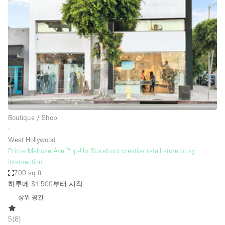
Photo
Conference
Meeting
Office
Shop Share
Shooting
공간 유형
Advertisement Space
Boutique / Shop
Apartment / Loft
∙
West Hollywood
Art Gallery
Prime Melrose Ave Pop-Up Storefront creative retail store busy
Atelier / Workshop Studio
intersection
700 sq ft
Boat
하루에 $1,500
부터 시작
Booth / Kiosk / Stand
상위 공간
Boutique / Shop
5
(
8
)