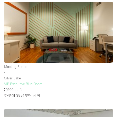
Bathroom
Car Display
Concierge
Counters
Daylight
Electricity
Elevator
Meeting Space
Fitting Rooms
∙
Silver Lake
Furniture
VIP Executive Blue Room
Garden
600 sq ft
하루에 $984
부터 시작
Garment Rack
Ground Floor
Handicap Accessible