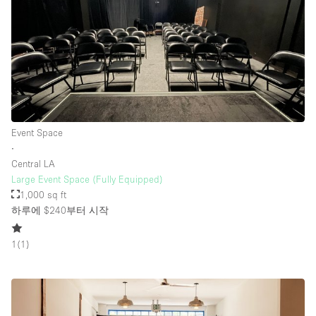
층 / 접근성:
지하층
1층 앞마당
위치한 거리
Event Space
∙
쇼핑몰
Central LA
테라스
Large Event Space (Fully Equipped)
1,000 sq ft
윗층
하루에 $240
부터 시작
기타
1
(
1
)