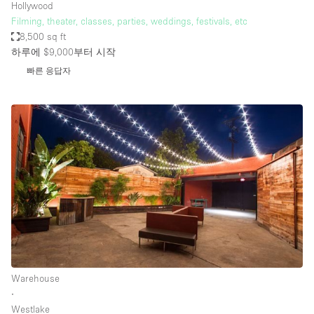
Hollywood
Filming, theater, classes, parties, weddings, festivals, etc
8,500 sq ft
하루에 $9,000
부터 시작
빠른 응답자
Warehouse
∙
Westlake