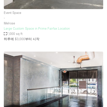
Event Space
∙
Melrose
Large Custom Space in Prime Fairfax Location
7,000 sq ft
하루에 $3,000
부터 시작