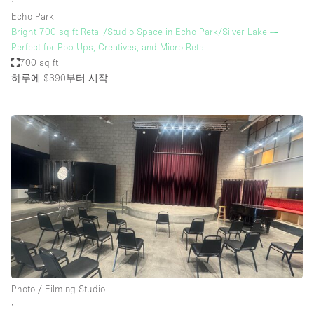
∙
Echo Park
Bright 700 sq ft Retail/Studio Space in Echo Park/Silver Lake —
Perfect for Pop-Ups, Creatives, and Micro Retail
700 sq ft
하루에 $390
부터 시작
Photo / Filming Studio
∙