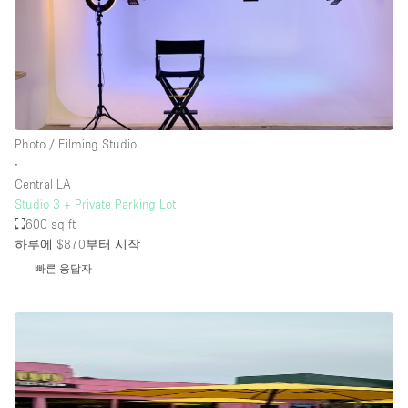
Photo / Filming Studio
∙
Central LA
Studio 3 + Private Parking Lot
600 sq ft
하루에 $870
부터 시작
빠른 응답자