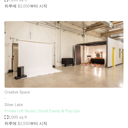
하루에 $2,000
부터 시작
Creative Space
∙
Silver Lake
Private Loft Studio | Small Events & Pop-Ups
5,000 sq ft
하루에 $2,500
부터 시작