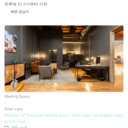
하루에 $2,448
부터 시작
빠른 응답자
Meeting Space
∙
Silver Lake
Beautiful VIP Executive Meeting Room - Silver Lake, Los Angeles close
to Echo Park
1,200 sq ft