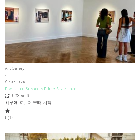
Haussmann Style
Heating
Industrial
Internet
Kitchen
Large Door Entrance
Art Gallery
Lighting
∙
Silver Lake
Liquor Licence
Pop-Up on Sunset in Prime Silver Lake!
Living Space
1,593 sq ft
하루에 $1,500
부터 시작
Multiple Rooms
Office Equipment
5
(
1
)
Private Parking
Raw