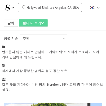
일일 비용
$0
$5,000+
날짜
필터 더 보기
정렬 기준
공간 크기
추천
번거롭지 않은 거래로 안심하고 예약하세요! 저희가 보호하고 지켜드
100 sq ft
5000+ sq ft
리며 안심하게 해 드립니다。
~ 13 명
~ 650 명
세계에서 가장 풍부한 범위의 점포 공간 보유。
프로젝트 유형
같은 곳을 지향하는 수천 명의 Storefront 임대 고객 중 한 분이 되어보
세요。
Retail
Showroom
Event
Art
Food