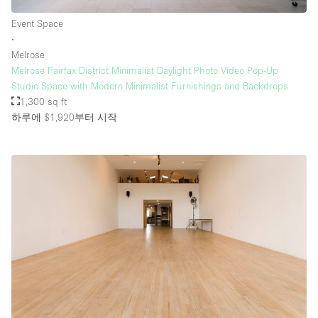
Event Space
∙
Melrose
Melrose Fairfax District Minimalist Daylight Photo Video Pop-Up
Studio Space with Modern Minimalist Furnishings and Backdrops
1,300 sq ft
하루에 $1,920
부터 시작