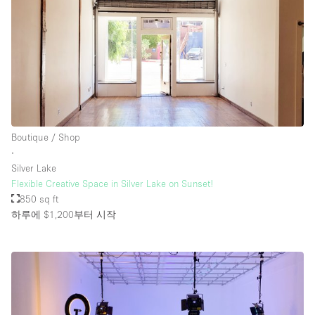
Boutique / Shop
∙
Silver Lake
Flexible Creative Space in Silver Lake on Sunset!
850 sq ft
하루에 $1,200
부터 시작