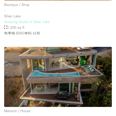
Boutique / Shop
∙
Silver Lake
Amazing Studio in Silver Lake
1,200 sq ft
하루에 $960
부터 시작
Mansion / House