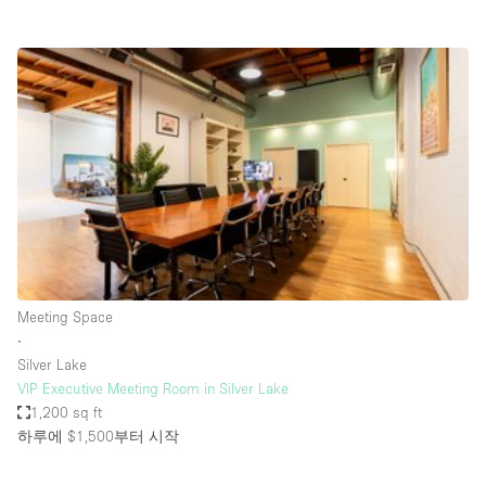
Restaurant / Bar / Cafe
Rooftop
Salon
Shop Share
Stall / Market Stall
Truck
Unique Space
Warehouse
Meeting Space
∙
공간 기능
Silver Lake
VIP Executive Meeting Room in Silver Lake
Air Conditioning
1,200 sq ft
하루에 $1,500
부터 시작
Animals Friendly
Bar