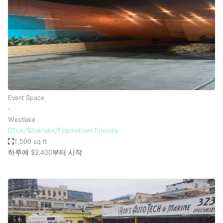
Event Space
∙
Westlake
DTLA/Silverlake/Filipinotown Friendly
1,500 sq ft
하루에 $2,400
부터 시작