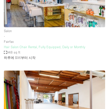
Salon
∙
Fairfax
Hair Salon Chair Rental, Fully Equipped, Daily or Monthly
948 sq ft
하루에 $96
부터 시작