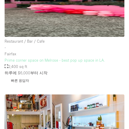
Restaurant / Bar / Cafe
∙
Fairfax
Prime corner space on Melrose - best pop up space in LA.
2,400 sq ft
하루에 $6,000
부터 시작
빠른 응답자