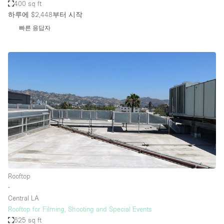
400 sq ft
하루에 $2,448
부터 시작
빠른 응답자
Rooftop
∙
Central LA
Rooftop for Filming, Shooting and Special Events
625 sq ft