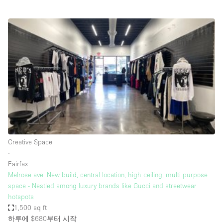
Conference Room
Container
Creative Space
Event Space
Fair / Festival
Hall
Lobby Space
Mall Shop
Mansion / House
Creative Space
∙
Meeting Space
Fairfax
Melrose ave. New build, central location, high ceiling, multi purpose
Office Space
space - Nestled among luxury brands like Gucci and streetwear
Other
hotspots
1,500 sq ft
Photo / Filming Studio
하루에 $680
부터 시작