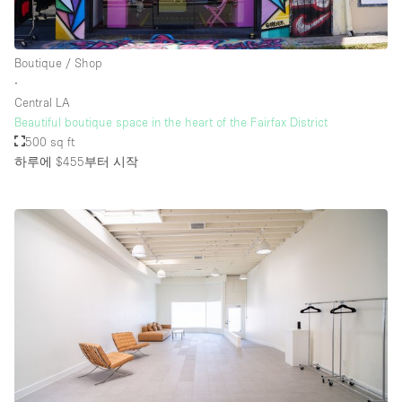
Boutique / Shop
∙
Central LA
Beautiful boutique space in the heart of the Fairfax District
500 sq ft
하루에 $455
부터 시작