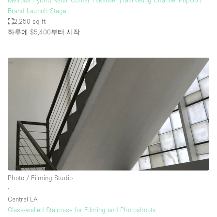
Melrose Hybrid Retail Corner Takeover | Marketing Channel PopUp |
Brand Launch Stage
2,250 sq ft
하루에 $5,400
부터 시작
Photo / Filming Studio
∙
Central LA
Glass-walled Staircase for Filming and Photoshoots