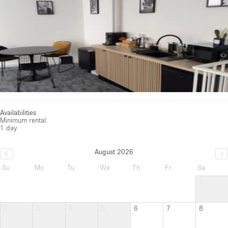
Availabilities
Minimum rental:
1 day
August 2026
Su
Mo
Tu
We
Th
Fr
Sa
1
2
3
4
5
6
7
8