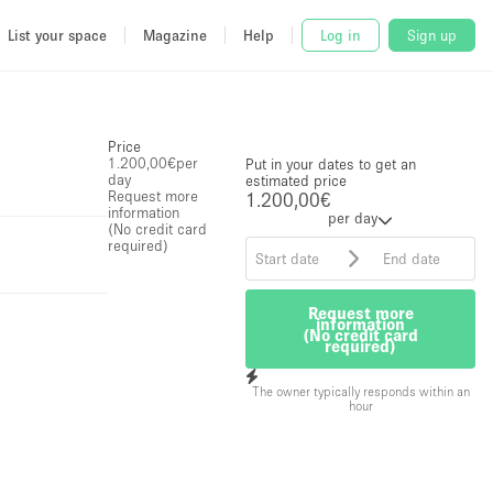
List your space
Magazine
Help
Log in
Sign up
Price
1.200,00€
per
Put in your dates to get an
day
estimated price
Request more
1.200,00€
information
per day
(No credit card
required)
Request more
information
(No credit card
required)
The owner typically responds within an
hour