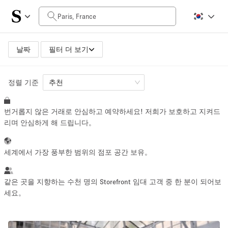
일일 비용
0€
5.000€+
날짜
필터 더 보기
정렬 기준
공간 크기
추천
번거롭지 않은 거래로 안심하고 예약하세요! 저희가 보호하고 지켜드
10 m²
500+ m²
리며 안심하게 해 드립니다。
~ 13 명
~ 650 명
세계에서 가장 풍부한 범위의 점포 공간 보유。
프로젝트 유형
같은 곳을 지향하는 수천 명의 Storefront 임대 고객 중 한 분이 되어보
세요。
Retail
Showroom
Event
Art
Food