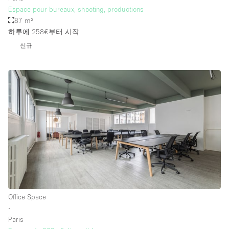
Espace pour bureaux, shooting, productions
87 m²
하루에 258€
부터 시작
신규
Office Space
∙
Paris