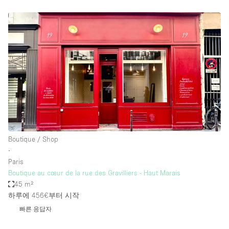
Boutique / Shop
∙
Paris
Boutique au cœur de la rue des Gravilliers - Haut Marais
45 m²
하루에 456€
부터 시작
빠른 응답자