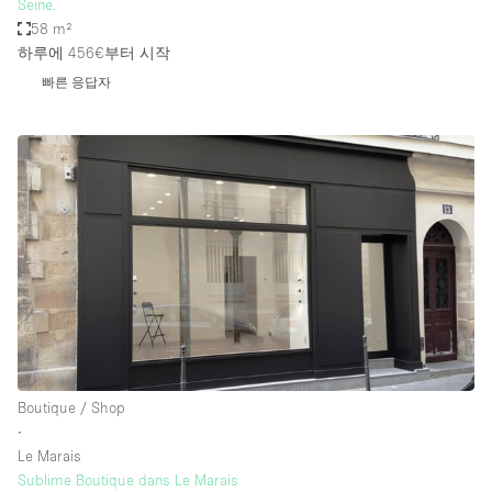
Seine.
58 m²
하루에 456€
부터 시작
빠른 응답자
Boutique / Shop
∙
Le Marais
Sublime Boutique dans Le Marais