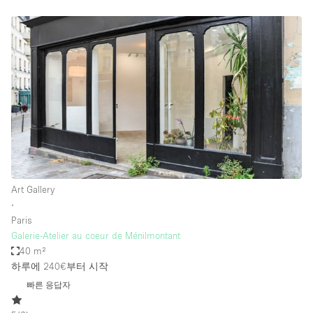
Art Gallery
∙
Paris
Galerie-Atelier au coeur de Ménilmontant
40 m²
하루에 240€
부터 시작
빠른 응답자