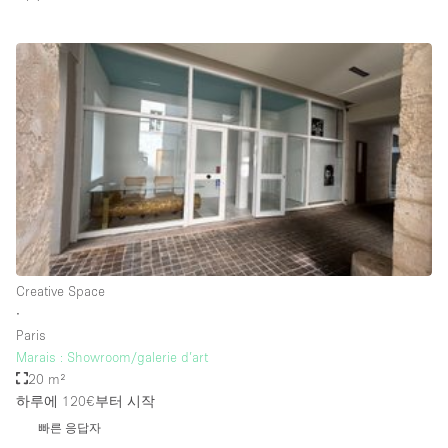
Rooftop / Terrace
Security System
Smoking Area
Sound & Video Equipment
Soundproof
Stock Room
Street Level
Stunning View
Creative Space
Terrace
∙
Toilets
Paris
Marais : Showroom/galerie d’art
Water Access
20 m²
하루에 120€
부터 시작
Whitebox / Minimal
빠른 응답자
Window Display