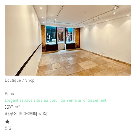
Boutique / Shop
∙
Paris
Elégant espace situé au cœur du 7ème arrondissement.
37 m²
하루에 360€
부터 시작
5
(
2
)