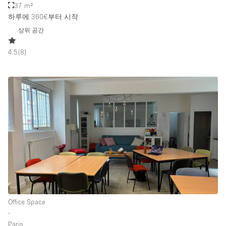
37 m²
하루에 360€
부터 시작
상위 공간
4.5
(
8
)
Office Space
∙
Paris