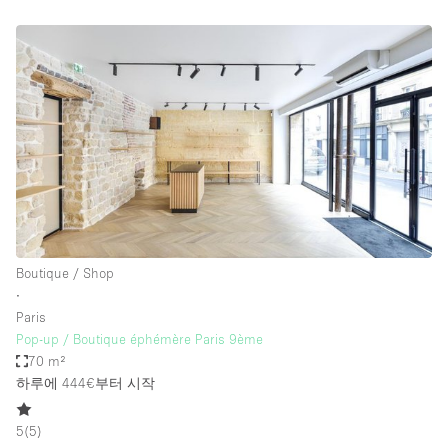
Boutique / Shop
∙
Paris
Pop-up / Boutique éphémère Paris 9ème
70 m²
하루에 444€
부터 시작
5
(
5
)