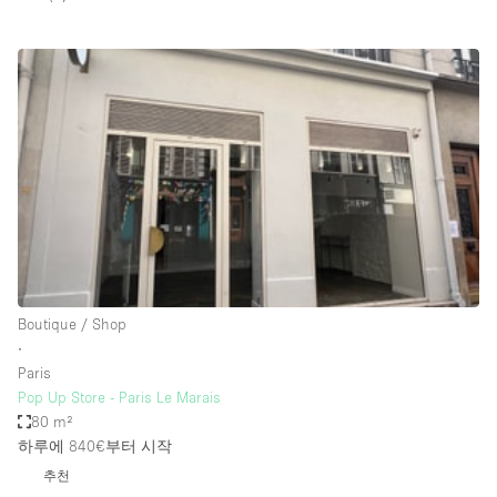
Restaurant / Bar / Cafe
Rooftop
Salon
Shop Share
Stall / Market Stall
Truck
Unique Space
Warehouse
Boutique / Shop
∙
공간 기능
Paris
Pop Up Store - Paris Le Marais
Air Conditioning
80 m²
하루에 840€
부터 시작
Animals Friendly
추천
Bar