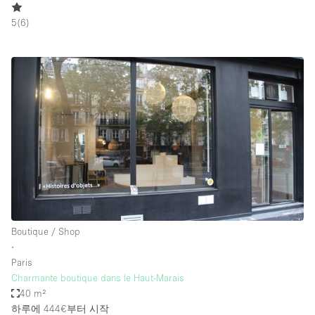
5
(
6
)
Boutique / Shop
∙
Paris
Charmante boutique dans le Haut-Marais
40 m²
하루에 444€
부터 시작