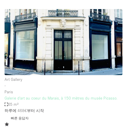
Art Gallery
∙
Paris
Galerie d'art au coeur du Marais, à 150 mètres du musée Picasso.
65 m²
하루에 468€
부터 시작
빠른 응답자