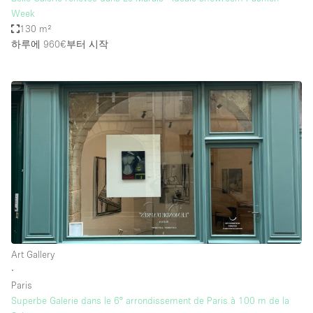
Week
130 m²
하루에 960€
부터 시작
Art Gallery
∙
Paris
Superbe Galerie dans le 6° arrondissement de Paris à 100 m de la