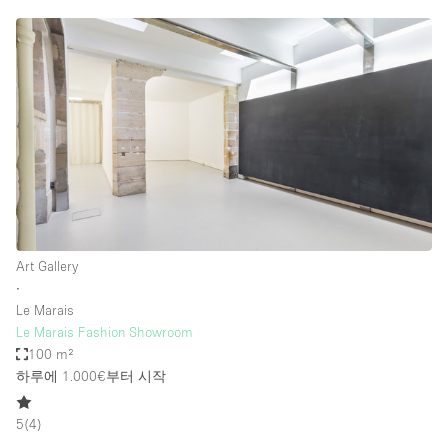
Art Gallery
∙
Le Marais
Le Marais Fashion Showroom
100 m²
하루에 1.000€
부터 시작
5
(
4
)