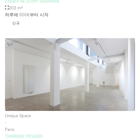
Espace de 203m² disponible
203 m²
하루에 600€
부터 시작
신규
Unique Space
∙
Paris
THORIGNY PICASSO