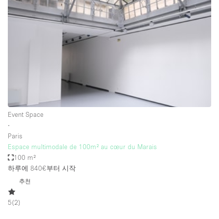
Photo
Conference
Meeting
Office
Shop Share
Shooting
공간 유형
Advertisement Space
Event Space
Apartment / Loft
∙
Paris
Art Gallery
Espace multimodale de 100m² au cœur du Marais
Atelier / Workshop Studio
100 m²
하루에 840€
부터 시작
Boat
추천
Booth / Kiosk / Stand
5
(
2
)
Boutique / Shop