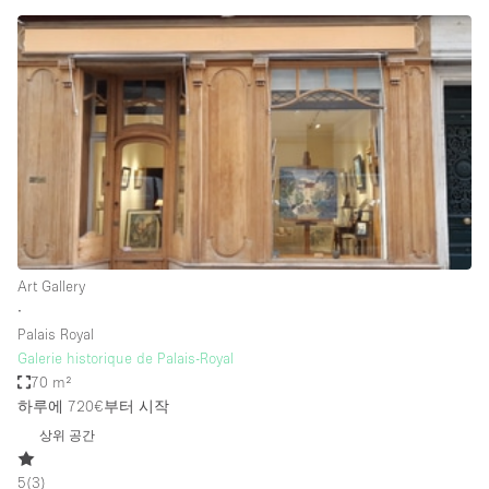
Haussmann Style
Heating
Industrial
Internet
Kitchen
Large Door Entrance
Lighting
Art Gallery
Liquor Licence
∙
Living Space
Palais Royal
Galerie historique de Palais-Royal
Multiple Rooms
70 m²
Office Equipment
하루에 720€
부터 시작
상위 공간
Private Parking
Raw
5
(
3
)