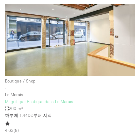
Boutique / Shop
∙
Le Marais
Magnifique Boutique dans Le Marais
200 m²
하루에 1.440€
부터 시작
4.63
(
9
)