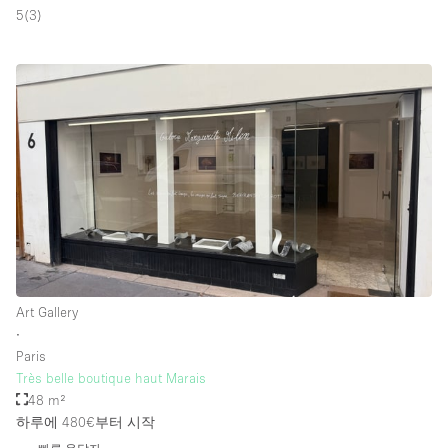
5
(
3
)
Art Gallery
∙
Paris
Très belle boutique haut Marais
48 m²
하루에 480€
부터 시작