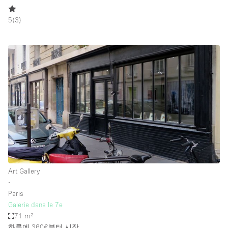
5
(
3
)
Art Gallery
∙
Paris
Galerie dans le 7e
71 m²
하루에 360€
부터 시작