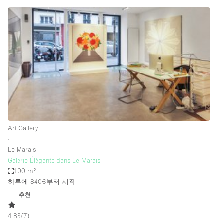
Conference Room
Container
Creative Space
Event Space
Fair / Festival
Hall
Lobby Space
Mall Shop
Art Gallery
Mansion / House
∙
Le Marais
Meeting Space
Galerie Élégante dans Le Marais
100 m²
Office Space
하루에 840€
부터 시작
Other
추천
Photo / Filming Studio
4.83
(
7
)