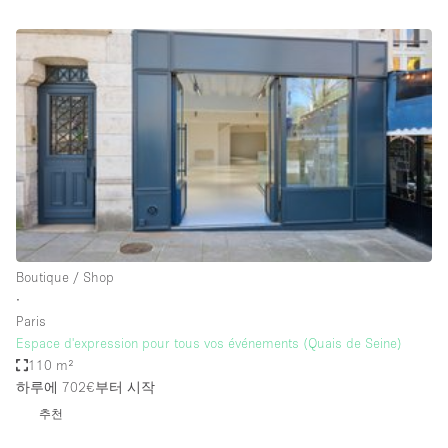
Bathroom
Car Display
Concierge
Counters
Daylight
Electricity
Elevator
Fitting Rooms
Boutique / Shop
∙
Furniture
Paris
Garden
Espace d'expression pour tous vos événements (Quais de Seine)
110 m²
Garment Rack
하루에 702€
부터 시작
Ground Floor
추천
Handicap Accessible