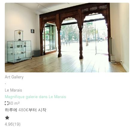
Art Gallery
∙
Le Marais
Magnifique galerie dans Le Marais
40 m²
하루에 480€
부터 시작
4.96
(
19
)