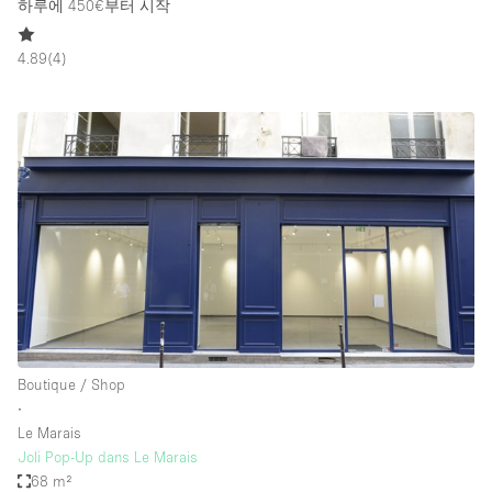
하루에 450€
부터 시작
4.89
(
4
)
Boutique / Shop
∙
Le Marais
Joli Pop-Up dans Le Marais
68 m²