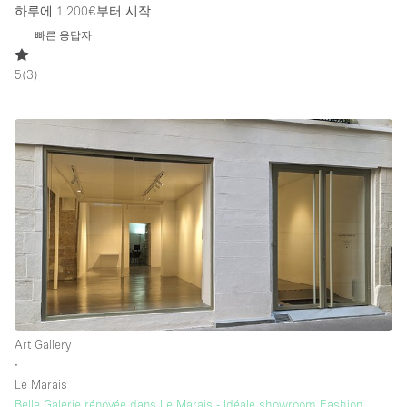
하루에 1.200€
부터 시작
빠른 응답자
5
(
3
)
Art Gallery
∙
Le Marais
Belle Galerie rénovée dans Le Marais - Idéale showroom Fashion