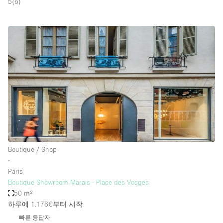
5
(
6
)
Boutique / Shop
∙
Paris
Boutique Showroom Marais - Place des Vosges
50 m²
하루에 1.176€
부터 시작
빠른 응답자