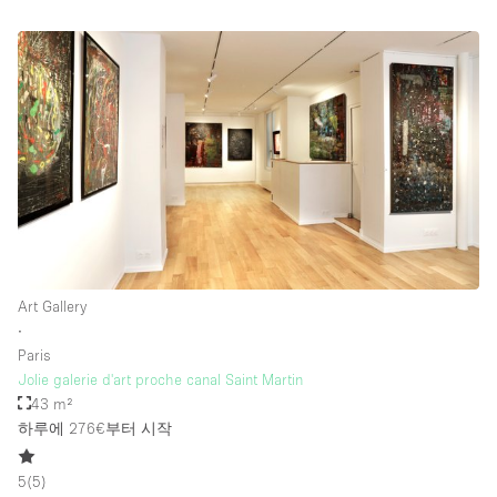
층 / 접근성:
지하층
1층 앞마당
위치한 거리
쇼핑몰
테라스
Art Gallery
윗층
∙
기타
Paris
Jolie galerie d'art proche canal Saint Martin
43 m²
하루에 276€
부터 시작
5
(
5
)