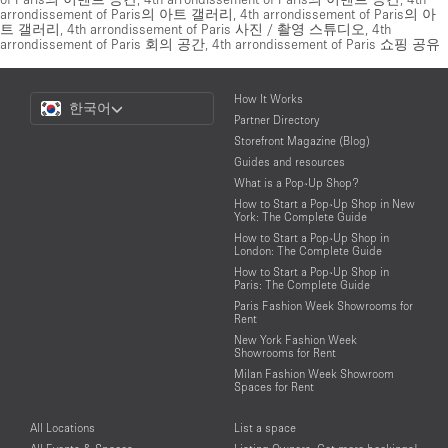
arrondissement of Paris의 아트 갤러리
,
4th arrondissement of Paris의 아
트 갤러리
,
4th arrondissement of Paris 사진 / 촬영 스튜디오
,
4th
arrondissement of Paris 회의 공간
,
4th arrondissement of Paris 쇼핑 공유
Choose
How It Works
한국어
a
Partner Directory
Language
Storefront Magazine (Blog)
Guides and resources
What is a Pop-Up Shop?
How to Start a Pop-Up Shop in New
York: The Complete Guide
How to Start a Pop-Up Shop in
London: The Complete Guide
How to Start a Pop-Up Shop in
Paris: The Complete Guide
Paris Fashion Week Showrooms for
Rent
New York Fashion Week
Showrooms for Rent
Milan Fashion Week Showroom
Spaces for Rent
All Locations
List a space