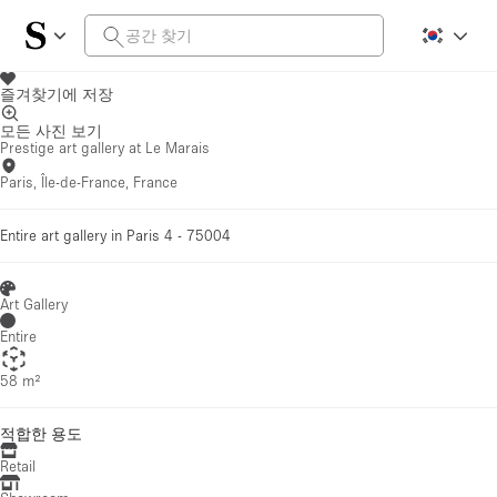
즐겨찾기에 저장
모든 사진 보기
Prestige art gallery at Le Marais
Paris, Île-de-France, France
Entire art gallery in Paris 4 - 75004
Art Gallery
Entire
58 m²
적합한 용도
Retail