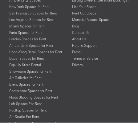
All Events & Spaces
Listing Owners: Get more bookings!
New York Spaces for Rent
List Your Space
San Francisco Spaces for Rent
Rent Out Space
Los Angeles Spaces for Rent
Monetize Vacant Space
Miami Spaces for Rent
Blog
Paris Spaces for Rent
Contact Us
London Spaces for Rent
About Us
Amsterdam Spaces for Rent
Help & Support
Hong-Kong Retail Spaces for Rent
Press
Dubai Spaces for Rent
Terms of Service
Pop-Up Store Rental
Privacy
Showroom Spaces for Rent
Art Galleries for Rent
Event Spaces for Rent
Conference Spaces for Rent
Photo Shooting Spaces for Rent
Loft Spaces For Rent
Rooftop Spaces for Rent
Art Studio For Rent
Fashion Show Venues for Rent
Spaces for Rent for Special Events
Retail Spaces for Rent near