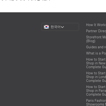
Choose
How It Work
한국어
a
Partner Dire
Language
Storefront M
(Blog)
Guides and 
What is a P
How to Start
Shop in New 
Complete Gu
How to Start
Shop in Lond
Complete Gu
How to Start
Shop in Pari
Complete Gu
Paris Fashi
Showrooms f