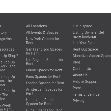
s
All Locations
List a space
ctory
All Events & Spaces
Listing Owners: Get
more bookings!
agazine
New York Spaces for
Rent
List Your Space
resources
San Francisco Spaces
Rent Out Space
for Rent
op-Up Shop?
Monetize Vacant Spac
Los Angeles Spaces for
 a Pop-Up
Blog
Rent
York: The
Contact Us
ide
Miami Spaces for Rent
About Us
 a Pop-Up
Paris Spaces for Rent
on: The
Help & Support
London Spaces for Rent
ide
Press
Amsterdam Spaces for
 a Pop-Up
Rent
Terms of Service
s: The
ide
Hong-Kong Retail
Privacy
Spaces for Rent
on Week
or Rent
Dubai Spaces for Rent