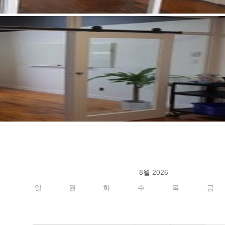
8월 2026
일
월
화
수
목
금