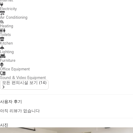
Electricity
Air Conditioning
Heating
Toilets
Kitchen
Lighting
Furniture
Office Equipment
Sound & Video Equipment
모든 편의시설 보기
(
14
)
사용자 후기
아직 리뷰가 없습니다
사진