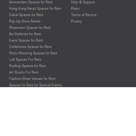
Amsterdam Spaces for Rent
Help & Support
Hong-Kong Retail Spaces for Rent
Press
Dubai Spaces for Rent
Terms of Service
Pop-Up Store Rental
Privacy
Showroom Spaces for Rent
Art Galleries for Rent
Event Spaces for Rent
Conference Spaces for Rent
Photo Shooting Spaces for Rent
Loft Spaces For Rent
Rooftop Spaces for Rent
Art Studio For Rent
Fashion Show Venues for Rent
Spaces for Rent for Special Events
Retail Spaces for Rent near
Historical Landmarks