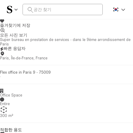
즐겨찾기에 저장
모든 사진 보기
Super bureau en prestation de services - dans le 9ème arrondissement de
Paris
빠른 응답자
Paris, Île-de-France, France
Flex office in Paris 9 - 75009
·
Office Space
Entire
300 m²
적합한 용도