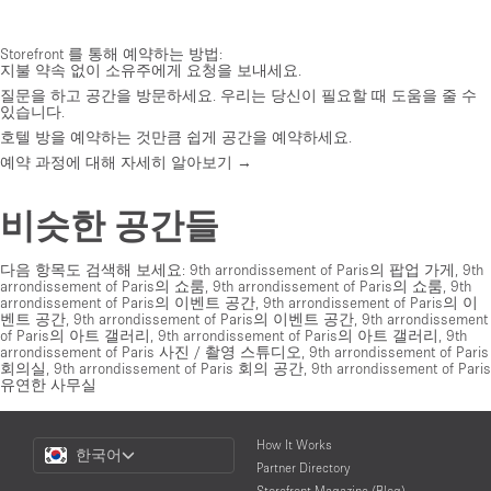
Storefront 를 통해 예약하는 방법:
지불 약속 없이 소유주에게 요청을 보내세요.
질문을 하고 공간을 방문하세요. 우리는 당신이 필요할 때 도움을 줄 수
있습니다.
호텔 방을 예약하는 것만큼 쉽게 공간을 예약하세요.
예약 과정에 대해 자세히 알아보기 →
비슷한 공간들
다음 항목도 검색해 보세요:
9th arrondissement of Paris의 팝업 가게
,
9th
arrondissement of Paris의 쇼룸
,
9th arrondissement of Paris의 쇼룸
,
9th
arrondissement of Paris의 이벤트 공간
,
9th arrondissement of Paris의 이
벤트 공간
,
9th arrondissement of Paris의 이벤트 공간
,
9th arrondissement
of Paris의 아트 갤러리
,
9th arrondissement of Paris의 아트 갤러리
,
9th
arrondissement of Paris 사진 / 촬영 스튜디오
,
9th arrondissement of Paris
회의실
,
9th arrondissement of Paris 회의 공간
,
9th arrondissement of Paris
유연한 사무실
Choose
How It Works
한국어
a
Partner Directory
Language
Storefront Magazine (Blog)