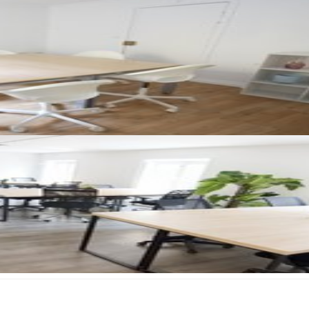
8월 2026
일
월
화
수
목
금