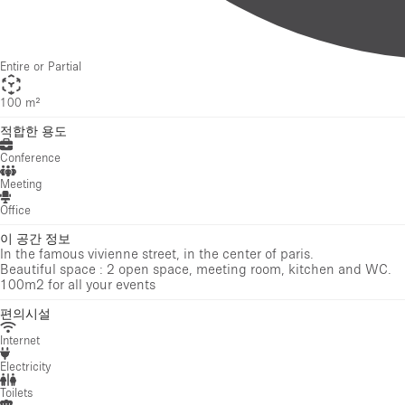
적합한 용도
Conference
Meeting
Office
이 공간 정보
In the famous vivienne street, in the center of paris.
Beautiful space : 2 open space, meeting room, kitchen and WC.
100m2 for all your events
편의시설
Internet
Electricity
Toilets
Kitchen
Furniture
Office Equipment
Sound & Video Equipment
Haussmann Style