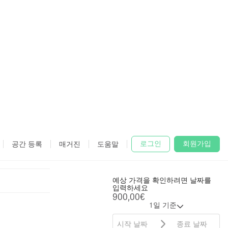
로그인
회원가입
공간 등록
매거진
도움말
가격
900,00€
1일 기
예상 가격을 확인하려면 날짜를
준
입력하세요
추가 정보 요
900,00€
청
1일 기준
(no credit card
required)
추가 정보 요청
(no credit card
required)
소유주가 일반적으로 한 시간 내에 응답
합니다