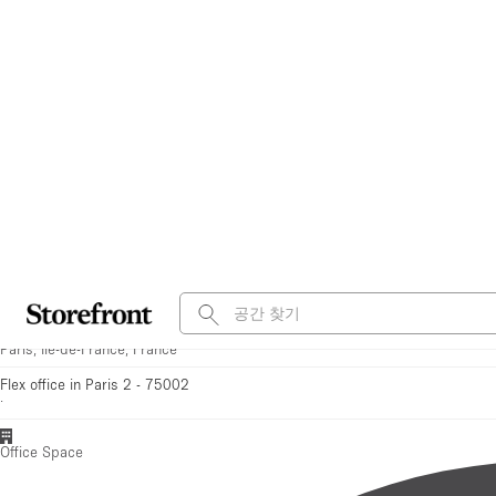
즐겨찾기에 저장
모든 사진 보기
Beautiful space - 100m2 for all your events
빠른 응답자
Paris, Île-de-France, France
Flex office in Paris 2 - 75002
·
Office Space