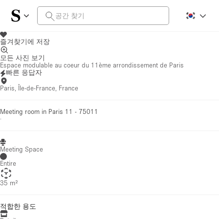
즐겨찾기에 저장
모든 사진 보기
Espace modulable au coeur du 11ème arrondissement de Paris
빠른 응답자
Paris, Île-de-France, France
Meeting room in Paris 11 - 75011
·
Meeting Space
Entire
35 m²
적합한 용도