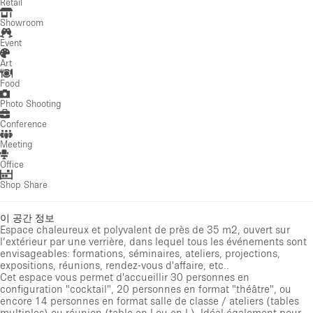
Retail
Showroom
Event
Art
Food
Photo Shooting
Conference
Meeting
Office
Shop Share
이 공간 정보
Espace chaleureux et polyvalent de près de 35 m2, ouvert sur
l’extérieur par une verrière, dans lequel tous les événements sont
envisageables: formations, séminaires, ateliers, projections,
expositions, réunions, rendez-vous d'affaire, etc..
Cet espace vous permet d'accueillir 30 personnes en
configuration "cocktail", 20 personnes en format "théâtre", ou
encore 14 personnes en format salle de classe / ateliers (tables
multiples) ou réunion (table en I ou en L). Idéal également pour