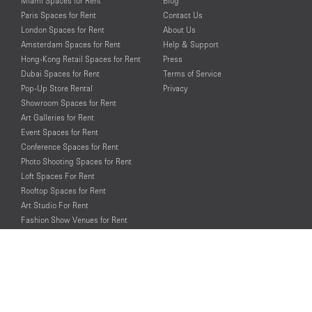
Miami Spaces for Rent
Blog
Paris Spaces for Rent
Contact Us
London Spaces for Rent
About Us
Amsterdam Spaces for Rent
Help & Support
Hong-Kong Retail Spaces for Rent
Press
Dubai Spaces for Rent
Terms of Service
Pop-Up Store Rental
Privacy
Showroom Spaces for Rent
Art Galleries for Rent
Event Spaces for Rent
Conference Spaces for Rent
Photo Shooting Spaces for Rent
Loft Spaces For Rent
Rooftop Spaces for Rent
Art Studio For Rent
Fashion Show Venues for Rent
Spaces for Rent for Special Events
Retail Spaces for Rent near
Historical Landmarks