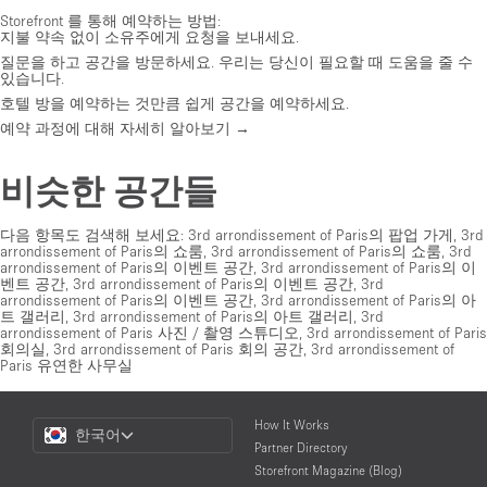
Storefront 를 통해 예약하는 방법:
지불 약속 없이 소유주에게 요청을 보내세요.
질문을 하고 공간을 방문하세요. 우리는 당신이 필요할 때 도움을 줄 수
있습니다.
호텔 방을 예약하는 것만큼 쉽게 공간을 예약하세요.
예약 과정에 대해 자세히 알아보기 →
비슷한 공간들
다음 항목도 검색해 보세요:
3rd arrondissement of Paris의 팝업 가게
,
3rd
arrondissement of Paris의 쇼룸
,
3rd arrondissement of Paris의 쇼룸
,
3rd
arrondissement of Paris의 이벤트 공간
,
3rd arrondissement of Paris의 이
벤트 공간
,
3rd arrondissement of Paris의 이벤트 공간
,
3rd
arrondissement of Paris의 이벤트 공간
,
3rd arrondissement of Paris의 아
트 갤러리
,
3rd arrondissement of Paris의 아트 갤러리
,
3rd
arrondissement of Paris 사진 / 촬영 스튜디오
,
3rd arrondissement of Paris
회의실
,
3rd arrondissement of Paris 회의 공간
,
3rd arrondissement of
Paris 유연한 사무실
Choose
How It Works
한국어
a
Partner Directory
Language
Storefront Magazine (Blog)