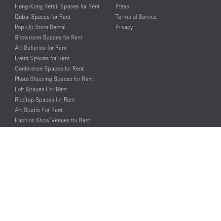
Hong-Kong Retail Spaces for Rent
Press
Dubai Spaces for Rent
Terms of Service
Pop-Up Store Rental
Privacy
Showroom Spaces for Rent
Art Galleries for Rent
Event Spaces for Rent
Conference Spaces for Rent
Photo Shooting Spaces for Rent
Loft Spaces For Rent
Rooftop Spaces for Rent
Art Studio For Rent
Fashion Show Venues for Rent
Spaces for Rent for Special Events
Retail Spaces for Rent near
Historical Landmarks