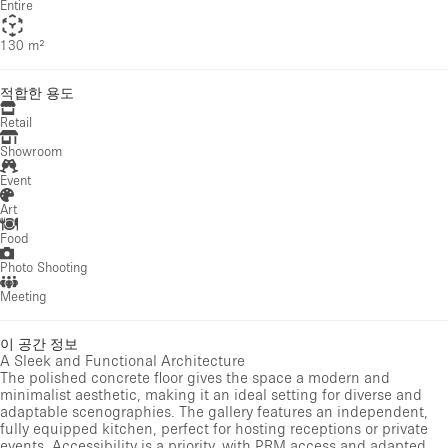
Entire
130 m²
적합한 용도
Retail
Showroom
Event
Art
Food
Photo Shooting
Meeting
이 공간 정보
A Sleek and Functional Architecture
The polished concrete floor gives the space a modern and
minimalist aesthetic, making it an ideal setting for diverse and
adaptable scenographies. The gallery features an independent,
fully equipped kitchen, perfect for hosting receptions or private
events. Accessibility is a priority, with PRM access and adapted