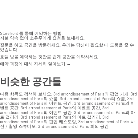
Storefront 를 통해 예약하는 방법:
지불 약속 없이 소유주에게 요청을 보내세요.
질문을 하고 공간을 방문하세요. 우리는 당신이 필요할 때 도움을 줄 수
있습니다.
호텔 방을 예약하는 것만큼 쉽게 공간을 예약하세요.
예약 과정에 대해 자세히 알아보기 →
비슷한 공간들
다음 항목도 검색해 보세요:
3rd arrondissement of Paris의 팝업 가게
,
3rd
arrondissement of Paris의 쇼룸
,
3rd arrondissement of Paris의 쇼룸
,
3rd
arrondissement of Paris의 이벤트 공간
,
3rd arrondissement of Paris의 이
벤트 공간
,
3rd arrondissement of Paris의 이벤트 공간
,
3rd
arrondissement of Paris의 이벤트 공간
,
3rd arrondissement of Paris의 아
트 갤러리
,
3rd arrondissement of Paris의 아트 갤러리
,
3rd
arrondissement of Paris의 팝업 레스토랑
,
3rd arrondissement of Paris 사
진 / 촬영 스튜디오
,
3rd arrondissement of Paris 회의 공간