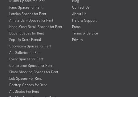
Miami Spaces for Rent
Blog
Paris Spaces for Rent
Contact Us
London Spaces for Rent
About Us
Amsterdam Spaces for Rent
Help & Support
Hong-Kong Retail Spaces for Rent
Press
Dubai Spaces for Rent
Terms of Service
Pop-Up Store Rental
Privacy
Showroom Spaces for Rent
Art Galleries for Rent
Event Spaces for Rent
Conference Spaces for Rent
Photo Shooting Spaces for Rent
Loft Spaces For Rent
Rooftop Spaces for Rent
Art Studio For Rent
Fashion Show Venues for Rent
Spaces for Rent for Special Events
Retail Spaces for Rent near
Historical Landmarks