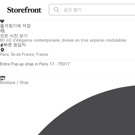
즐겨찾기에 저장
모든 사진 보기
80 m2 d’élégance contemporaine, divisés en trois espaces modulables
빠른 응답자
Paris, Île-de-France, France
Entire Pop-up shop in Paris 17 - 75017
·
Boutique / Shop