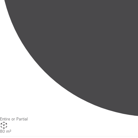
Entire or Partial
80 m²