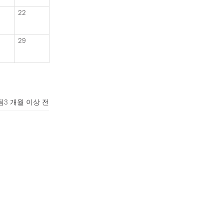
22
29
됨
3 개월 이상 전