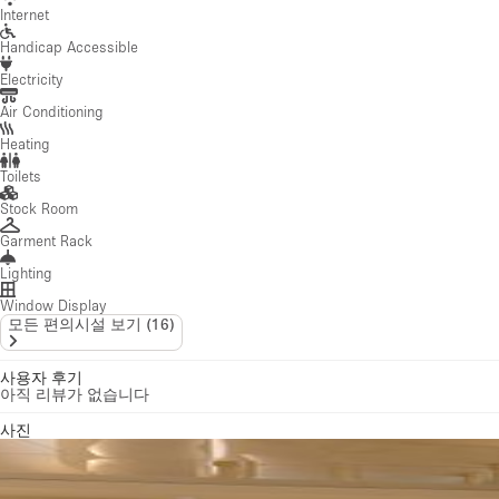
Internet
Handicap Accessible
Electricity
Air Conditioning
Heating
Toilets
Stock Room
Garment Rack
Lighting
Window Display
모든 편의시설 보기
(
16
)
사용자 후기
아직 리뷰가 없습니다
사진