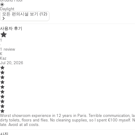
Ground Floor
Daylight
모든 편의시설 보기
(
12
)
사용자 후기
1
·
1
review
K
Kaz
Jul 20, 2026
Worst showroom experience in 12 years in Paris. Terrible communication, la
dirty toilets, floors and flies. No cleaning supplies, so I spent €100 myself
late. Avoid at all costs.
사진