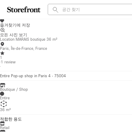
즐겨찾기에 저장
모든 사진 보기
Location MARAIS boutique 36 m²
Paris, Île-de-France, France
1
·
1
review
·
Entire Pop-up shop in Paris 4 - 75004
Boutique / Shop
Entire
36 m²
적합한 용도
Retail