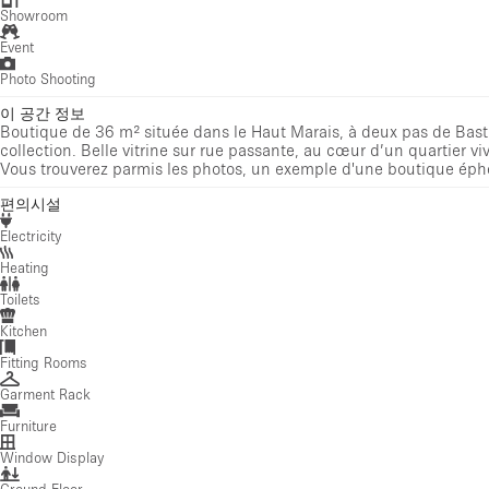
Showroom
Event
Photo Shooting
이 공간 정보
Boutique de 36 m² située dans le Haut Marais, à deux pas de Ba
collection. Belle vitrine sur rue passante, au cœur d’un quartier v
Vous trouverez parmis les photos, un exemple d'une boutique éphé
편의시설
Electricity
Heating
Toilets
Kitchen
Fitting Rooms
Garment Rack
Furniture
Window Display