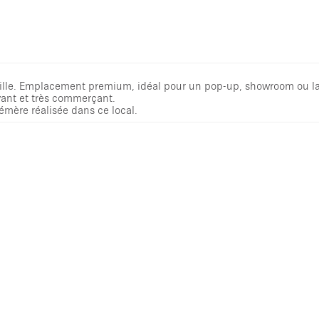
stille. Emplacement premium, idéal pour un pop-up, showroom ou 
ivant et très commerçant.
mère réalisée dans ce local.