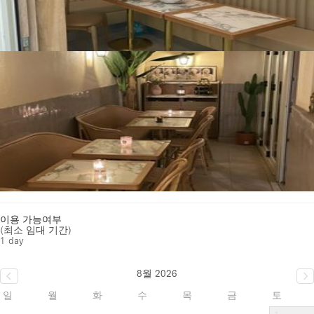
이용 가능여부
(최소 임대 기간)
1 day
8월 2026
일
월
화
수
목
금
토