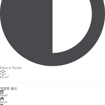
Entire or Partial
65 m²
적합한 용도
Retail
Event