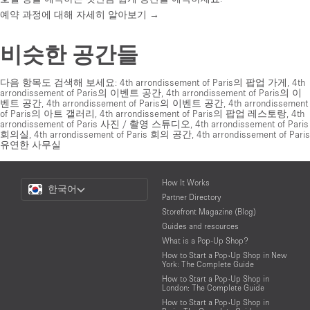
예약 과정에 대해 자세히 알아보기 →
비슷한 공간들
다음 항목도 검색해 보세요:
4th arrondissement of Paris의 팝업 가게
,
4th
arrondissement of Paris의 이벤트 공간
,
4th arrondissement of Paris의 이
벤트 공간
,
4th arrondissement of Paris의 이벤트 공간
,
4th arrondissement
of Paris의 아트 갤러리
,
4th arrondissement of Paris의 팝업 레스토랑
,
4th
arrondissement of Paris 사진 / 촬영 스튜디오
,
4th arrondissement of Paris
회의실
,
4th arrondissement of Paris 회의 공간
,
4th arrondissement of Paris
유연한 사무실
Choose
How It Works
한국어
a
Partner Directory
Language
Storefront Magazine (Blog)
Guides and resources
What is a Pop-Up Shop?
How to Start a Pop-Up Shop in New
York: The Complete Guide
How to Start a Pop-Up Shop in
London: The Complete Guide
How to Start a Pop-Up Shop in