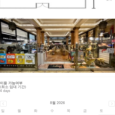
모든 사진 보기
이용 가능여부
(최소 임대 기간)
4 days
8월 2026
일
월
화
수
목
금
토