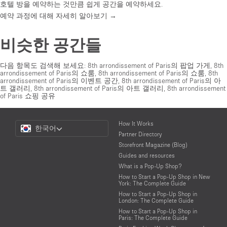
호텔 방을 예약하는 것만큼 쉽게 공간을 예약하세요.
예약 과정에 대해 자세히 알아보기 →
비슷한 공간들
다음 항목도 검색해 보세요:
8th arrondissement of Paris의 팝업 가게
,
8th
arrondissement of Paris의 쇼룸
,
8th arrondissement of Paris의 쇼룸
,
8th
arrondissement of Paris의 이벤트 공간
,
8th arrondissement of Paris의 아
트 갤러리
,
8th arrondissement of Paris의 아트 갤러리
,
8th arrondissement
of Paris 쇼핑 공유
Choose
How It Works
한국어
a
Partner Directory
Language
Storefront Magazine (Blog)
Guides and resources
What is a Pop-Up Shop?
How to Start a Pop-Up Shop in New
York: The Complete Guide
How to Start a Pop-Up Shop in
London: The Complete Guide
How to Start a Pop-Up Shop in
Paris: The Complete Guide