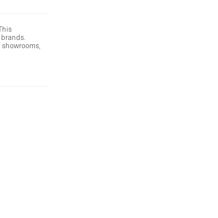
This
 brands.
or showrooms,