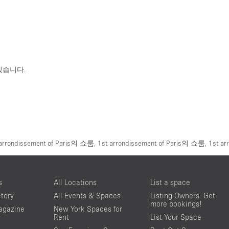
있습니다.
 arrondissement of Paris의 쇼룸
,
1st arrondissement of Paris의 쇼룸
,
1st a
s
All Locations
List a space
ctory
All Events & Spaces
Listing Owners: Get
more bookings!
agazine
New York Spaces for
Rent
List Your Space