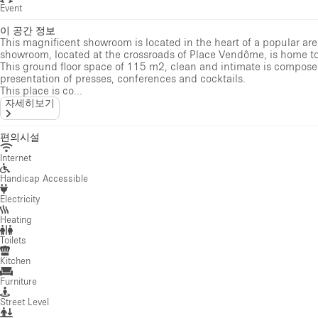
Event
이 공간 정보
This magnificent showroom is located in the heart of a popular area
showroom, located at the crossroads of Place Vendôme, is home to
This ground floor space of 115 m2, clean and intimate is composed
presentation of presses, conferences and cocktails.
This place is co...
자세히보기
편의시설
Internet
Handicap Accessible
Electricity
Heating
Toilets
Kitchen
Furniture
Street Level