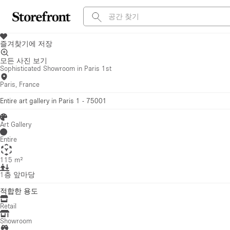
즐겨찾기에 저장
모든 사진 보기
Sophisticated Showroom in Paris 1st
Paris, France
Entire art gallery in Paris 1 - 75001
Art Gallery
Entire
115 m²
1층 앞마당
적합한 용도
Retail
Showroom