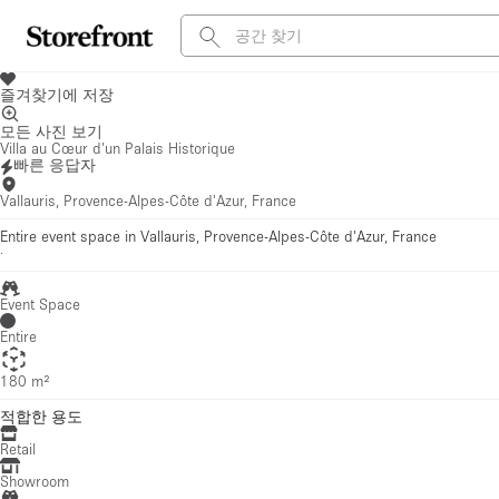
즐겨찾기에 저장
모든 사진 보기
Villa au Cœur d’un Palais Historique
빠른 응답자
Vallauris, Provence-Alpes-Côte d'Azur, France
Entire event space in Vallauris, Provence-Alpes-Côte d'Azur, France
·
Event Space
Entire
180 m²
적합한 용도
Retail
Showroom