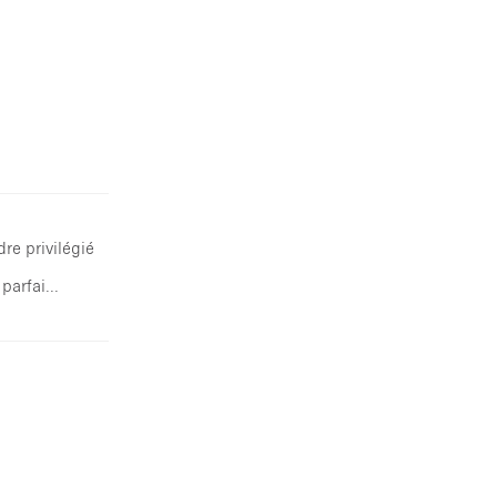
re privilégié
arfai...