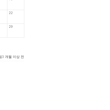
22
29
됨
3 개월 이상 전