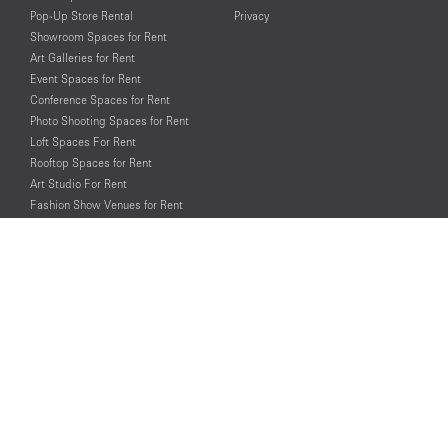
Pop-Up Store Rental
Privacy
Showroom Spaces for Rent
Art Galleries for Rent
Event Spaces for Rent
Conference Spaces for Rent
Photo Shooting Spaces for Rent
Loft Spaces For Rent
Rooftop Spaces for Rent
Art Studio For Rent
Fashion Show Venues for Rent
Spaces for Rent for Special Events
Retail Spaces for Rent near
Historical Landmarks