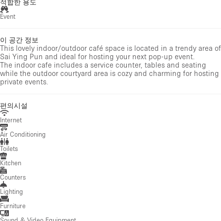
적합한 용도
Event
이 공간 정보
This lovely indoor/outdoor café space is located in a trendy area of
Sai Ying Pun and ideal for hosting your next pop-up event.
The indoor cafe includes a service counter, tables and seating
while the outdoor courtyard area is cozy and charming for hosting
private events.
편의시설
Internet
Air Conditioning
Toilets
Kitchen
Counters
Lighting
Furniture
Sound & Video Equipment