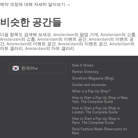
예약 과정에 대해 자세히 알아보기 →
비슷한 공간들
다음 항목도 검색해 보세요:
Amsterdam의 팝업 가게
,
Amsterdam의 쇼룸
,
Amsterdam의 쇼룸
,
Amsterdam의 이벤트 공간
,
Amsterdam의 이벤트 공
간
,
Amsterdam의 이벤트 공간
,
Amsterdam의 이벤트 공간
,
Amsterdam의
아트 갤러리
,
Amsterdam의 아트 갤러리
Choose
How It Works
한국어
a
Partner Directory
Language
Storefront Magazine (Blog)
Guides and resources
What is a Pop-Up Shop?
How to Start a Pop-Up Shop in New
York: The Complete Guide
How to Start a Pop-Up Shop in
London: The Complete Guide
How to Start a Pop-Up Shop in
Paris: The Complete Guide
Paris Fashion Week Showrooms for
Rent