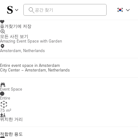
즐겨찾기에 저장
모든 사진 보기
Amazing Event Space with Garden
Amsterdam, Netherlands
Entire event space in Amsterdam
City Center
–
Amsterdam, Netherlands
Event Space
Entire
75 m²
위치한 거리
적합한 용도