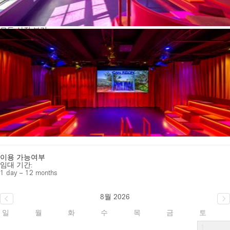
모든 사진 보기
이용 가능여부
임대 기간:
1 day – 12 months
8월 2026
일
월
화
수
목
금
토
1