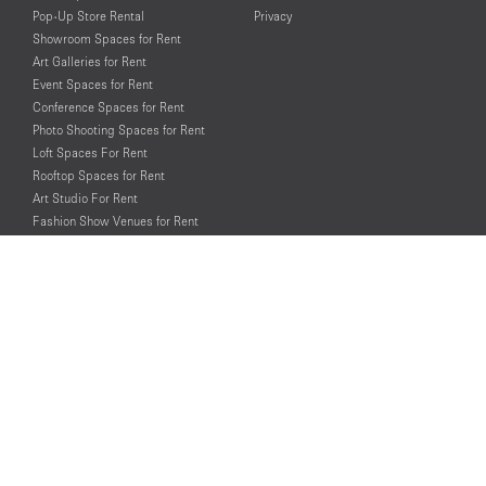
Pop-Up Store Rental
Privacy
Showroom Spaces for Rent
Art Galleries for Rent
Event Spaces for Rent
Conference Spaces for Rent
Photo Shooting Spaces for Rent
Loft Spaces For Rent
Rooftop Spaces for Rent
Art Studio For Rent
Fashion Show Venues for Rent
Spaces for Rent for Special Events
Retail Spaces for Rent near
Historical Landmarks