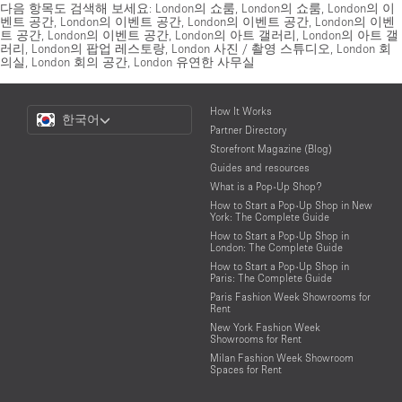
다음 항목도 검색해 보세요:
London의 쇼룸
,
London의 쇼룸
,
London의 이
벤트 공간
,
London의 이벤트 공간
,
London의 이벤트 공간
,
London의 이벤
트 공간
,
London의 이벤트 공간
,
London의 아트 갤러리
,
London의 아트 갤
러리
,
London의 팝업 레스토랑
,
London 사진 / 촬영 스튜디오
,
London 회
의실
,
London 회의 공간
,
London 유연한 사무실
Choose
How It Works
한국어
a
Partner Directory
Language
Storefront Magazine (Blog)
Guides and resources
What is a Pop-Up Shop?
How to Start a Pop-Up Shop in New
York: The Complete Guide
How to Start a Pop-Up Shop in
London: The Complete Guide
How to Start a Pop-Up Shop in
Paris: The Complete Guide
Paris Fashion Week Showrooms for
Rent
New York Fashion Week
Showrooms for Rent
Milan Fashion Week Showroom
Spaces for Rent