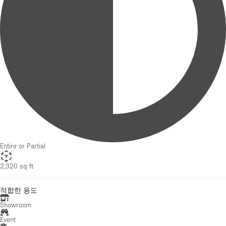
Entire or Partial
2,320 sq ft
적합한 용도
Showroom
Event