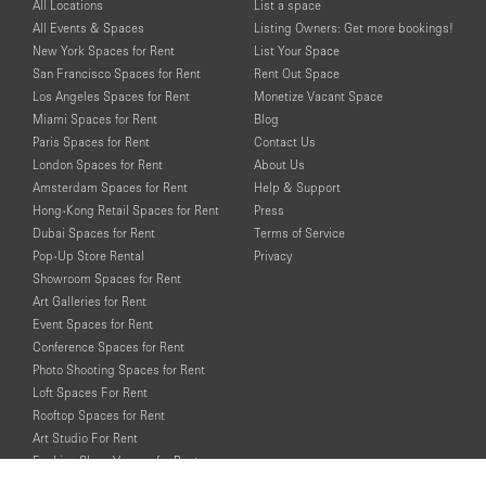
All Locations
List a space
All Events & Spaces
Listing Owners: Get more bookings!
New York Spaces for Rent
List Your Space
San Francisco Spaces for Rent
Rent Out Space
Los Angeles Spaces for Rent
Monetize Vacant Space
Miami Spaces for Rent
Blog
Paris Spaces for Rent
Contact Us
London Spaces for Rent
About Us
Amsterdam Spaces for Rent
Help & Support
Hong-Kong Retail Spaces for Rent
Press
Dubai Spaces for Rent
Terms of Service
Pop-Up Store Rental
Privacy
Showroom Spaces for Rent
Art Galleries for Rent
Event Spaces for Rent
Conference Spaces for Rent
Photo Shooting Spaces for Rent
Loft Spaces For Rent
Rooftop Spaces for Rent
Art Studio For Rent
Fashion Show Venues for Rent
Spaces for Rent for Special Events