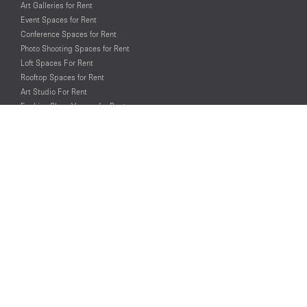
Art Galleries for Rent
Event Spaces for Rent
Conference Spaces for Rent
Photo Shooting Spaces for Rent
Loft Spaces For Rent
Rooftop Spaces for Rent
Art Studio For Rent
Fashion Show Venues for Rent
Spaces for Rent for Special Events
Retail Spaces for Rent near
Historical Landmarks
© PopUp Immo, Inc. All rights reserved.