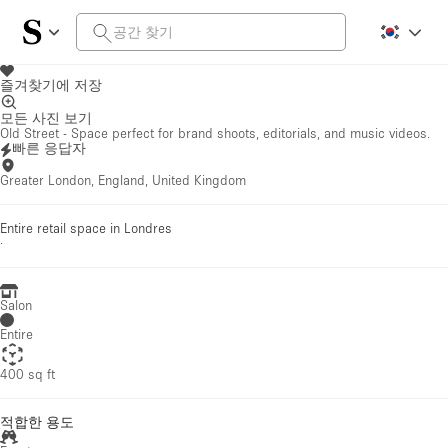
즐겨찾기에 저장
모든 사진 보기
Old Street - Space perfect for brand shoots, editorials, and music videos.
빠른 응답자
Greater London, England, United Kingdom
Entire retail space in Londres
·
Salon
Entire
400 sq ft
적합한 용도