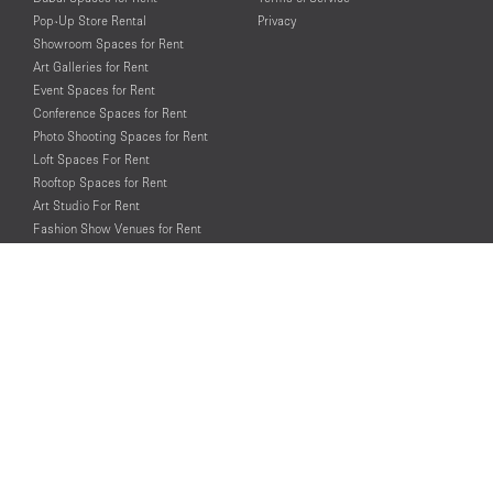
Pop-Up Store Rental
Privacy
Showroom Spaces for Rent
Art Galleries for Rent
Event Spaces for Rent
Conference Spaces for Rent
Photo Shooting Spaces for Rent
Loft Spaces For Rent
Rooftop Spaces for Rent
Art Studio For Rent
Fashion Show Venues for Rent
Spaces for Rent for Special Events
Retail Spaces for Rent near
Historical Landmarks