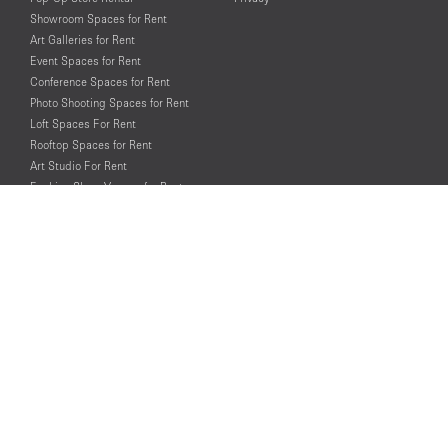
Showroom Spaces for Rent
Art Galleries for Rent
Event Spaces for Rent
Conference Spaces for Rent
Photo Shooting Spaces for Rent
Loft Spaces For Rent
Rooftop Spaces for Rent
Art Studio For Rent
Fashion Show Venues for Rent
Spaces for Rent for Special Events
Retail Spaces for Rent near
Historical Landmarks