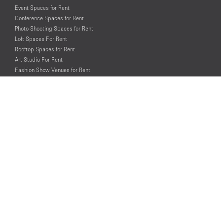
Event Spaces for Rent
Conference Spaces for Rent
Photo Shooting Spaces for Rent
Loft Spaces For Rent
Rooftop Spaces for Rent
Art Studio For Rent
Fashion Show Venues for Rent
Spaces for Rent for Special Events
Retail Spaces for Rent near
Historical Landmarks
© PopUp Immo, Inc. All rights reserved.
EAA Licence Number: C-075131