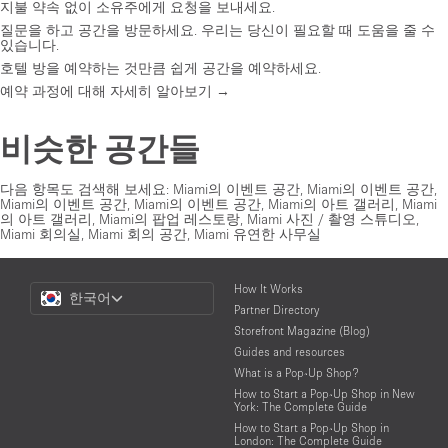
지불 약속 없이 소유주에게 요청을 보내세요.
질문을 하고 공간을 방문하세요. 우리는 당신이 필요할 때 도움을 줄 수
있습니다.
호텔 방을 예약하는 것만큼 쉽게 공간을 예약하세요.
예약 과정에 대해 자세히 알아보기 →
비슷한 공간들
다음 항목도 검색해 보세요:
Miami의 이벤트 공간
,
Miami의 이벤트 공간
,
Miami의 이벤트 공간
,
Miami의 이벤트 공간
,
Miami의 아트 갤러리
,
Miami
의 아트 갤러리
,
Miami의 팝업 레스토랑
,
Miami 사진 / 촬영 스튜디오
,
Miami 회의실
,
Miami 회의 공간
,
Miami 유연한 사무실
Choose
How It Works
한국어
a
Partner Directory
Language
Storefront Magazine (Blog)
Guides and resources
What is a Pop-Up Shop?
How to Start a Pop-Up Shop in New
York: The Complete Guide
How to Start a Pop-Up Shop in
London: The Complete Guide