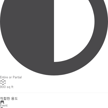
Entire or Partial
900 sq ft
적합한 용도
Event