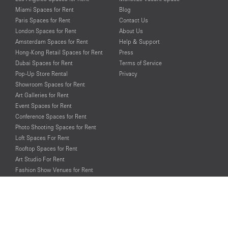
Miami Spaces for Rent
Blog
Paris Spaces for Rent
Contact Us
London Spaces for Rent
About Us
Amsterdam Spaces for Rent
Help & Support
Hong-Kong Retail Spaces for Rent
Press
Dubai Spaces for Rent
Terms of Service
Pop-Up Store Rental
Privacy
Showroom Spaces for Rent
Art Galleries for Rent
Event Spaces for Rent
Conference Spaces for Rent
Photo Shooting Spaces for Rent
Loft Spaces For Rent
Rooftop Spaces for Rent
Art Studio For Rent
Fashion Show Venues for Rent
Spaces for Rent for Special Events
Retail Spaces for Rent near
Historical Landmarks