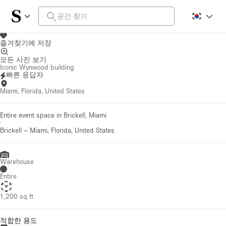
즐겨찾기에 저장
모든 사진 보기
Iconic Wynwood building
빠른 응답자
Miami, Florida, United States
Entire event space in Brickell, Miami
·
Brickell
–
Miami, Florida, United States
Warehouse
Entire
1,200 sq ft
적합한 용도