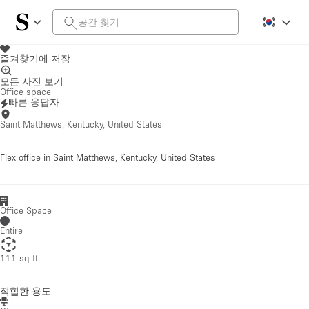
즐겨찾기에 저장
모든 사진 보기
Office space
빠른 응답자
Saint Matthews, Kentucky, United States
Flex office in Saint Matthews, Kentucky, United States
·
Office Space
Entire
111 sq ft
적합한 용도