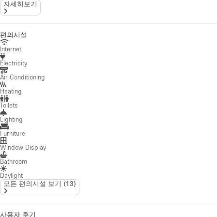
자세히보기
편의시설
Internet
Electricity
Air Conditioning
Heating
Toilets
Lighting
Furniture
Window Display
Bathroom
Daylight
모든 편의시설 보기
(
13
)
사용자 후기