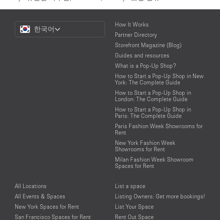
Choose
How It Works
한국어
a
Partner Directory
Language
Storefront Magazine (Blog)
Guides and resources
What is a Pop-Up Shop?
How to Start a Pop-Up Shop in New
York: The Complete Guide
How to Start a Pop-Up Shop in
London: The Complete Guide
How to Start a Pop-Up Shop in
Paris: The Complete Guide
Paris Fashion Week Showrooms for
Rent
New York Fashion Week
Showrooms for Rent
Milan Fashion Week Showroom
Spaces for Rent
All Locations
List a space
All Events & Spaces
Listing Owners: Get more bookings!
New York Spaces for Rent
List Your Space
San Francisco Spaces for Rent
Rent Out Space