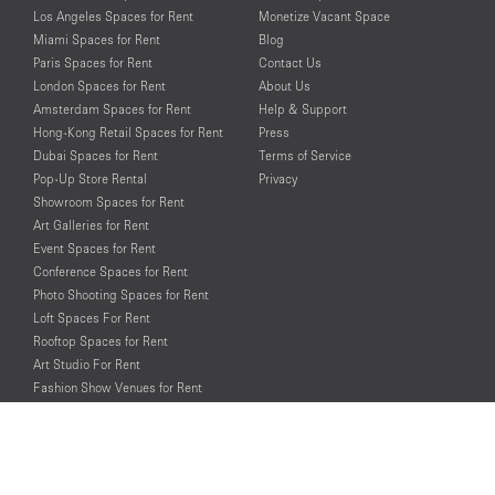
Los Angeles Spaces for Rent
Monetize Vacant Space
Miami Spaces for Rent
Blog
Paris Spaces for Rent
Contact Us
London Spaces for Rent
About Us
Amsterdam Spaces for Rent
Help & Support
Hong-Kong Retail Spaces for Rent
Press
Dubai Spaces for Rent
Terms of Service
Pop-Up Store Rental
Privacy
Showroom Spaces for Rent
Art Galleries for Rent
Event Spaces for Rent
Conference Spaces for Rent
Photo Shooting Spaces for Rent
Loft Spaces For Rent
Rooftop Spaces for Rent
Art Studio For Rent
Fashion Show Venues for Rent
Spaces for Rent for Special Events
Retail Spaces for Rent near
Historical Landmarks