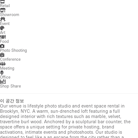
Retail
Showroom
Event
Art
Food
Photo Shooting
Conference
Meeting
Office
Shop Share
이 공간 정보
Our venue is lifestyle photo studio and event space rental in
Brooklyn, NYC. A warm, sun-drenched loft featuring a full
designed interior with rich textures such as marble, velvet,
travertine burl wood. Anchored by a sculptural bar counter, the
space offers a unique setting for private hosting, brand
activations, intimate events and photoshoots. Our studio is
designed to feel like a an escape from the city rather than a