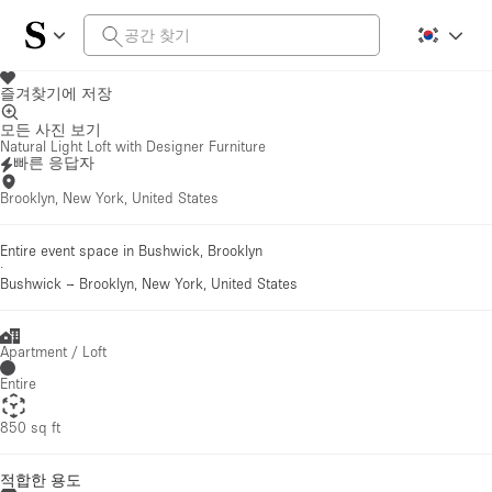
즐겨찾기에 저장
모든 사진 보기
Natural Light Loft with Designer Furniture
빠른 응답자
Brooklyn, New York, United States
Entire event space in Bushwick, Brooklyn
·
Bushwick
–
Brooklyn, New York, United States
Apartment / Loft
Entire
850 sq ft
적합한 용도