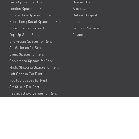
Paris Spaces for Rent
Contact Us
London Spaces for Rent
About Us
Amsterdam Spaces for Rent
Help & Support
Hong-Kong Retail Spaces for Rent
Press
Dubai Spaces for Rent
Terms of Service
Pop-Up Store Rental
Privacy
Showroom Spaces for Rent
Art Galleries for Rent
Event Spaces for Rent
Conference Spaces for Rent
Photo Shooting Spaces for Rent
Loft Spaces For Rent
Rooftop Spaces for Rent
Art Studio For Rent
Fashion Show Venues for Rent
Spaces for Rent for Special Events
Retail Spaces for Rent near
Historical Landmarks