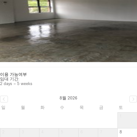
이용 가능여부
임대 기간:
2 days – 5 weeks
8월 2026
일
월
화
수
목
금
토
1
2
3
4
5
6
7
8