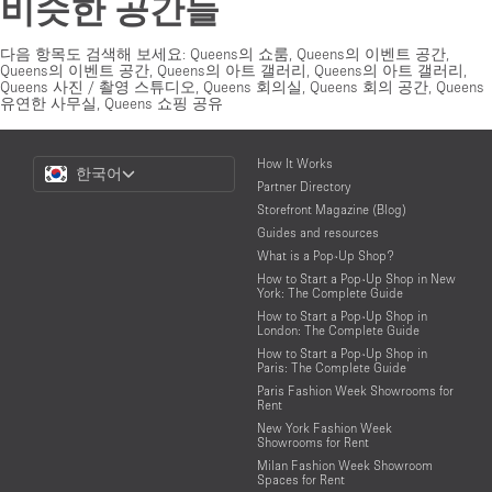
비슷한 공간들
다음 항목도 검색해 보세요:
Queens의 쇼룸
,
Queens의 이벤트 공간
,
Queens의 이벤트 공간
,
Queens의 아트 갤러리
,
Queens의 아트 갤러리
,
Queens 사진 / 촬영 스튜디오
,
Queens 회의실
,
Queens 회의 공간
,
Queens
유연한 사무실
,
Queens 쇼핑 공유
Choose
How It Works
한국어
a
Partner Directory
Language
Storefront Magazine (Blog)
Guides and resources
What is a Pop-Up Shop?
How to Start a Pop-Up Shop in New
York: The Complete Guide
How to Start a Pop-Up Shop in
London: The Complete Guide
How to Start a Pop-Up Shop in
Paris: The Complete Guide
Paris Fashion Week Showrooms for
Rent
New York Fashion Week
Showrooms for Rent
Milan Fashion Week Showroom
Spaces for Rent