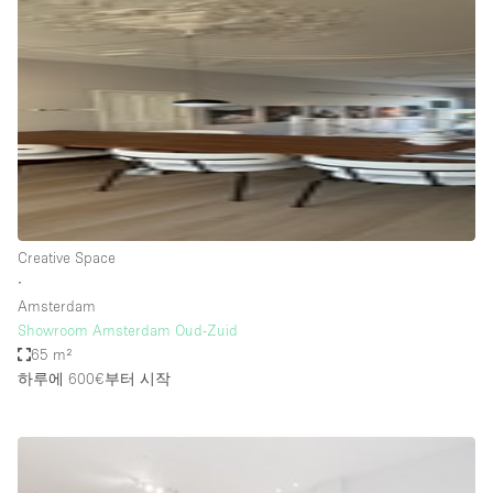
Photo
Conference
Meeting
Office
Shop Share
Shooting
공간 유형
Advertisement Space
Creative Space
Apartment / Loft
∙
Amsterdam
Art Gallery
Showroom Amsterdam Oud-Zuid
Atelier / Workshop Studio
65 m²
하루에 600€
부터 시작
Boat
Booth / Kiosk / Stand
Boutique / Shop