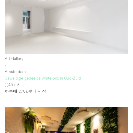
Conference Room
Container
Creative Space
Event Space
Fair / Festival
Hall
Art Gallery
Lobby Space
∙
Amsterdam
Mall Shop
Geweldige gedeelde white-box in Oud-Zuid
Mansion / House
45 m²
하루에 270€
부터 시작
Meeting Space
Office Space
Other
Photo / Filming Studio