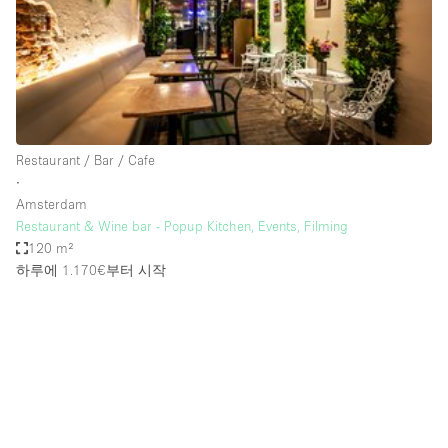
Restaurant / Bar / Cafe
Rooftop
Salon
Shop Share
Stall / Market Stall
Restaurant / Bar / Cafe
Truck
∙
Amsterdam
Unique Space
Restaurant & Wine bar - Popup Kitchen, Events, Filming
120 m²
Warehouse
하루에 1.170€
부터 시작
공간 기능
Air Conditioning
Animals Friendly
Bar