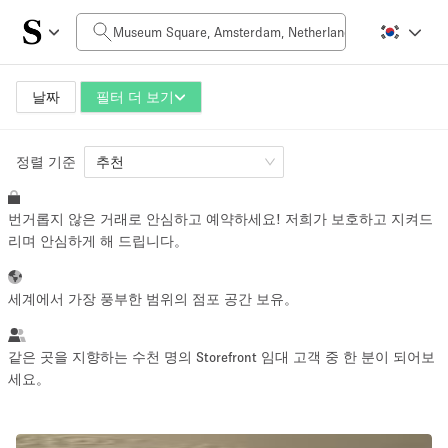
일일 비용
0€
5.000€+
날짜
필터 더 보기
정렬 기준
공간 크기
추천
번거롭지 않은 거래로 안심하고 예약하세요! 저희가 보호하고 지켜드
10 m²
500+ m²
리며 안심하게 해 드립니다。
~ 13 명
~ 650 명
세계에서 가장 풍부한 범위의 점포 공간 보유。
프로젝트 유형
같은 곳을 지향하는 수천 명의 Storefront 임대 고객 중 한 분이 되어보
세요。
Retail
Showroom
Event
Art
Food