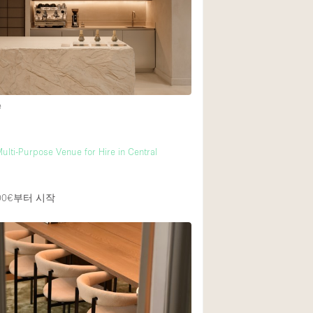
1층 앞마당
쇼핑몰
윗층
e
m
Multi-Purpose Venue for Hire in Central
m
00€
부터 시작