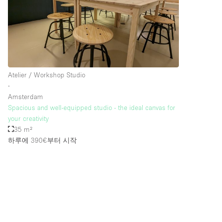
Atelier / Workshop Studio
∙
Amsterdam
Spacious and well-equipped studio - the ideal canvas for
your creativity
35 m²
하루에 390€
부터 시작