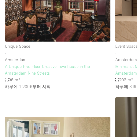
층 / 접근성:
지하층
위치한 거리
테라스
Unique Space
Event Spac
기타
∙
∙
Amsterdam
Amsterda
A Unique Five-Floor Creative Townhouse in the
Minimalist 
Amsterdam Nine Streets
Amsterda
96 m²
203 m²
하루에 1.200€
부터 시작
하루에 3.9