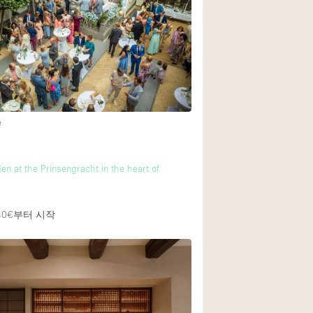
Heating
Internet
Large Door Entran
Liquor Licence
Multiple Rooms
e
Private Parking
m
Rooftop / Terrace
en at the Prinsengracht in the heart of
Smoking Area
m
Soundproof
40€
부터 시작
Street Level
Terrace
Water Access
Window Display