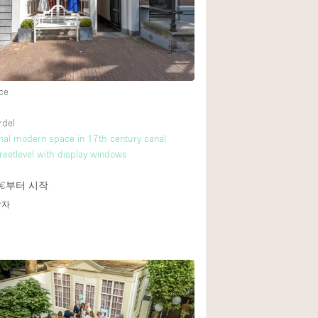
Rooftop
Shop Share
Truck
Warehouse
ce
rdel
Animals Friendly
onal modern space in 17th century canal
reetlevel with display windows
Bathroom
Concierge
€
부터 시작
답자
Daylight
Elevator
Furniture
Garment Rack
Handicap Accessib