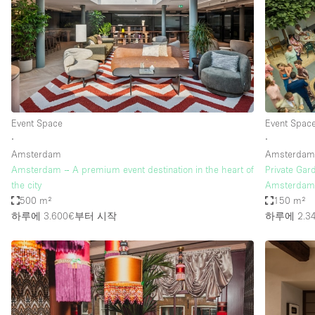
Haussmann Style
Industrial
Kitchen
Lighting
Living Space
Event Space
Event Spac
Office Equipment
∙
∙
Amsterdam
Amsterda
Raw
Amsterdam – A premium event destination in the heart of
Private Gard
Security System
the city
Amsterda
500 m²
150 m²
Sound & Video Equipment
하루에 3.600€
부터 시작
하루에 2.3
Stock Room
Stunning View
Toilets
Whitebox / Minimal