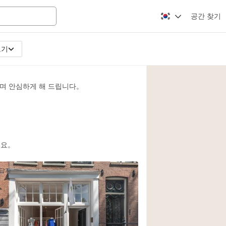
공간 찾기
보기
Apartment / Loft
Atelier / Workshop
며 안심하게 해 드립니다。
Booth / Kiosk / St
Conference Room
Creative Space
Fair / Festival
세요。
Lobby Space
2
응답자
Mansion / House
Office Space
Photo / Filming St