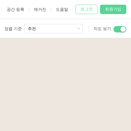
로그인
회원가입
공간 등록
매거진
도움말
정렬 기준
추천
지도 보기
 Studio
and
udio