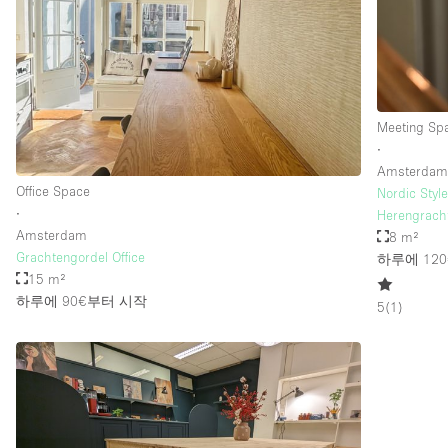
Meeting Sp
∙
Amsterda
Office Space
Nordic Styl
∙
Herengracht
Amsterdam
8 m²
Grachtengordel Office
하루에 120
15 m²
하루에 90€
부터 시작
5
(
1
)