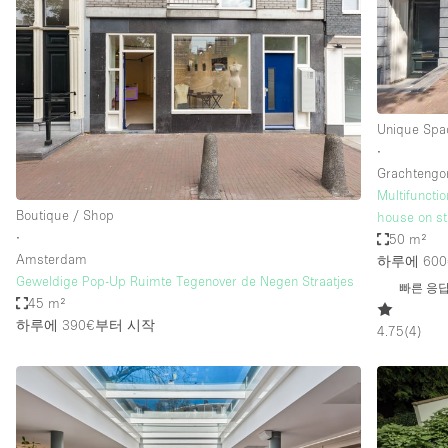
Restaurant / Bar / Cafe
Salon
Stall / Market Stall
Unique Space
Unique Spa
∙
Grachtengo
공간 기능
Air Conditioning
Multifuncti
Boutique / Shop
house on st
Bar
∙
50 m²
Car Display
Amsterdam
하루에 600
Geweldige Pop-Up Ruimte Tegenover de Negen Straatjes
빠른 응
Counters
45 m²
하루에 390€
부터 시작
Electricity
4.75
(
4
)
Fitting Rooms
Garden
Ground Floor