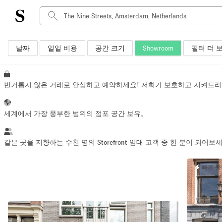
날짜
일일 비용
공간 크기
Showroom
필터 더 
공간 유형
Advertisement Space
Art Gallery
번거롭지 않은 거래로 안심하고 예약하세요! 저희가 보호하고 지켜드리
Boat
Boutique / Shop
세계에서 가장 풍부한 범위의 점포 공간 보유。
Container
Event Space
같은 곳을 지향하는 수천 명의 Storefront 임대 고객 중 한 분이 되어보
Hall
빠른 
Mall Shop
Meeting Space
Other