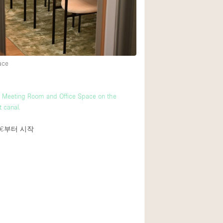
ace
m
e Meeting Room and Office Space on the
 canal.
€
부터 시작